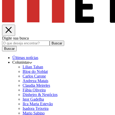
Digite sua busca
Buscar
Buscar
Últimas notícias
Colunistas
Lilian Tahan
Blog do Noblat
Carlos Carone
Andreza Matais
Claudia Meireles
Fábia Oliveira
Dinheiro & Negócios
Igor Gadelha
Ilca Maria Estevão
Isadora Teixeira
Mario Sabino