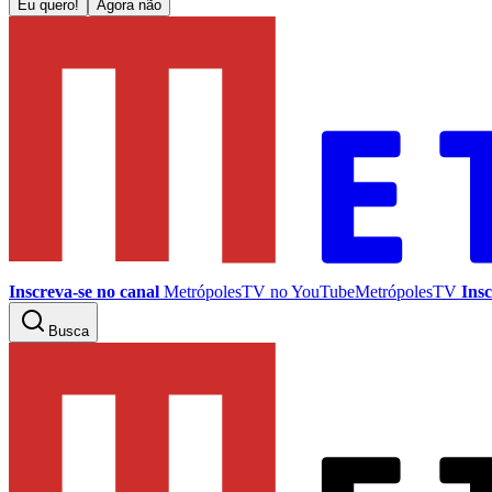
Eu quero!
Agora não
Inscreva-se no canal
MetrópolesTV no
YouTube
MetrópolesTV
Insc
Busca