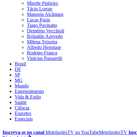
Mirelle Pinheiro
Tácio Lorran
Manoela Alcântara
Lucas Pasin
Tiago Pavinatto
Demétrio Vecchioli
Reinaldo Azevedo
Milena Teixeira
Alfredo Henrique
Rodrigo França
Vinícius Passarelli
Brasil
DF
SP
MG
Mundo
Entretenimento
Vida & Estilo
Saúde
Ciência
Esportes
Especiais
Inscreva-se no canal
MetrópolesTV no
YouTube
MetrópolesTV
Insc