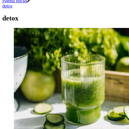
Página Inicial
detox
detox