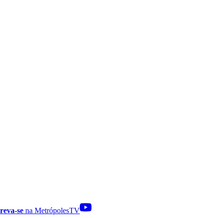
reva-se
na MetrópolesTV