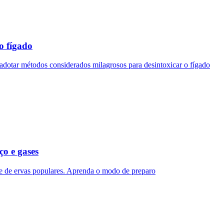
do fígado
 adotar métodos considerados milagrosos para desintoxicar o fígado
ço e gases
ase de ervas populares. Aprenda o modo de preparo