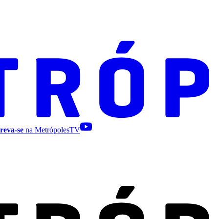
reva-se
na MetrópolesTV