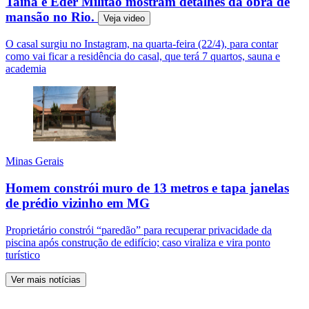
Tainá e Éder Militão mostram detalhes da obra de
mansão no Rio.
Veja
video
O casal surgiu no Instagram, na quarta-feira (22/4), para contar
como vai ficar a residência do casal, que terá 7 quartos, sauna e
academia
Minas Gerais
Homem constrói muro de 13 metros e tapa janelas
de prédio vizinho em MG
Proprietário constrói “paredão” para recuperar privacidade da
piscina após construção de edifício; caso viraliza e vira ponto
turístico
Ver mais notícias