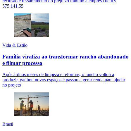
reclusão e ressarcimento do prejuízo mínimo à empresa de R$
575.141,55
Vida & Estilo
Família viraliza ao transformar rancho abandonado
e filmar processo
Após árduos meses de limpeza e reformas, o rancho voltou a
produzir, ganhou novos espaços e passou a gerar renda para ajudar
no projeto
Brasil