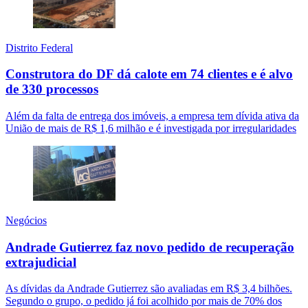
Distrito Federal
Construtora do DF dá calote em 74 clientes e é alvo
de 330 processos
Além da falta de entrega dos imóveis, a empresa tem dívida ativa da
União de mais de R$ 1,6 milhão e é investigada por irregularidades
Negócios
Andrade Gutierrez faz novo pedido de recuperação
extrajudicial
As dívidas da Andrade Gutierrez são avaliadas em R$ 3,4 bilhões.
Segundo o grupo, o pedido já foi acolhido por mais de 70% dos