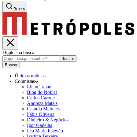
Busca
Digite sua busca
Buscar
Buscar
Últimas notícias
Colunistas
Lilian Tahan
Blog do Noblat
Carlos Carone
Andreza Matais
Claudia Meireles
Fábia Oliveira
Dinheiro & Negócios
Igor Gadelha
Ilca Maria Estevão
Isadora Teixeira