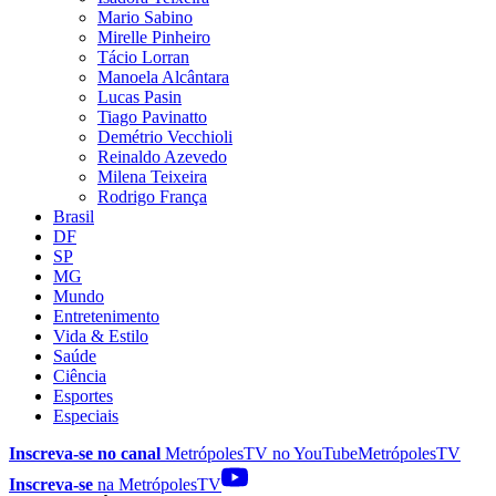
Mario Sabino
Mirelle Pinheiro
Tácio Lorran
Manoela Alcântara
Lucas Pasin
Tiago Pavinatto
Demétrio Vecchioli
Reinaldo Azevedo
Milena Teixeira
Rodrigo França
Brasil
DF
SP
MG
Mundo
Entretenimento
Vida & Estilo
Saúde
Ciência
Esportes
Especiais
Inscreva-se no canal
MetrópolesTV no
YouTube
MetrópolesTV
Inscreva-se
na MetrópolesTV