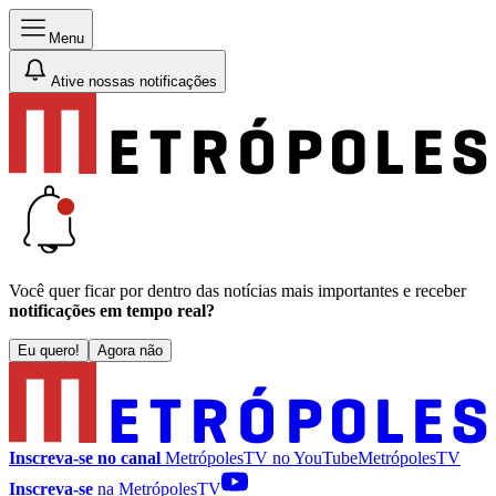
Menu
Ative nossas notificações
Você quer ficar por dentro das notícias mais importantes e receber
notificações em tempo real?
Eu quero!
Agora não
Inscreva-se no canal
MetrópolesTV no
YouTube
MetrópolesTV
Inscreva-se
na MetrópolesTV