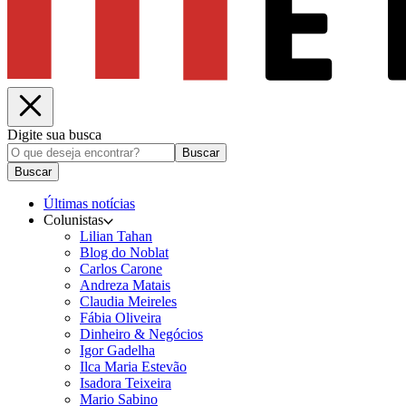
Digite sua busca
Buscar
Buscar
Últimas notícias
Colunistas
Lilian Tahan
Blog do Noblat
Carlos Carone
Andreza Matais
Claudia Meireles
Fábia Oliveira
Dinheiro & Negócios
Igor Gadelha
Ilca Maria Estevão
Isadora Teixeira
Mario Sabino