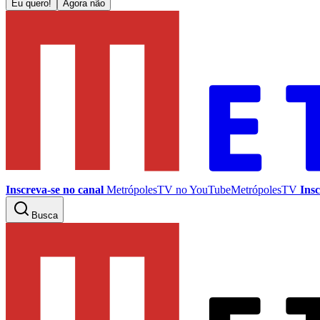
Eu quero!
Agora não
Inscreva-se no canal
MetrópolesTV no
YouTube
MetrópolesTV
Insc
Busca