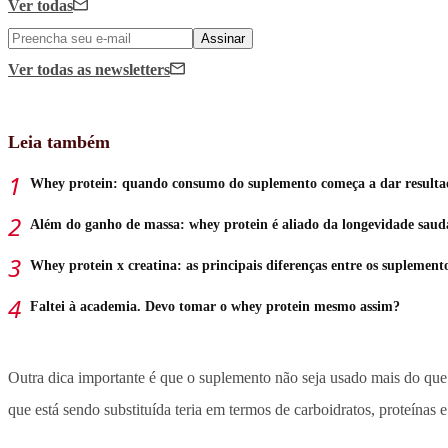
Ver todas
Assinar
Ver todas
as newsletters
Leia também
Whey protein: quando consumo do suplemento começa a dar resulta
Além do ganho de massa: whey protein é aliado da longevidade saud
Whey protein x creatina: as principais diferenças entre os suplement
Faltei à academia. Devo tomar o whey protein mesmo assim?
Outra dica importante é que o suplemento não seja usado mais do que 
que está sendo substituída teria em termos de carboidratos, proteínas 