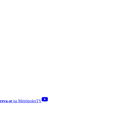
reva-se
na MetrópolesTV