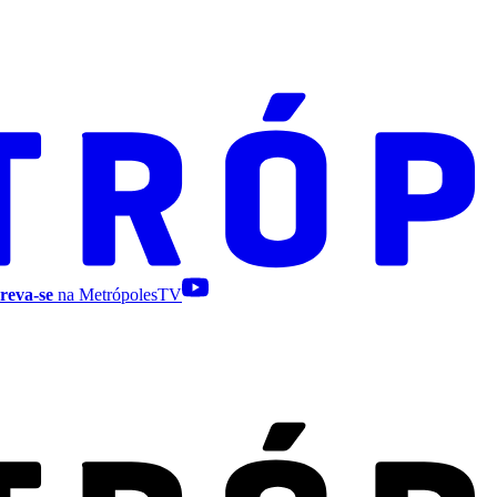
reva-se
na MetrópolesTV