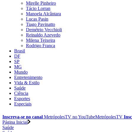
Mirelle Pinheiro
Tácio Lorran
Manoela Alcântara
Lucas Pasin
Tiago Pavinatto
Demétrio Vecchioli
Reinaldo Azevedo
Milena Teixeira
Rodrigo França
Brasil
DF
SP
MG
Mundo
Entretenimento
Vida & Estilo
Saúde
Ciência
Esportes
Especiais
Inscreva-se no canal
MetrópolesTV no
YouTube
MetrópolesTV
Insc
Página Inicial
Saúde