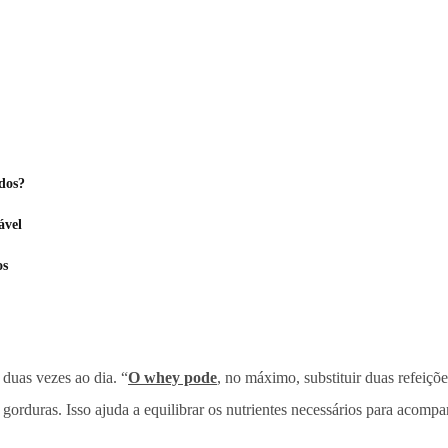
dos?
ável
os
duas vezes ao dia. “
O whey pode
, no máximo, substituir duas refeiçõ
e gorduras. Isso ajuda a equilibrar os nutrientes necessários para acom