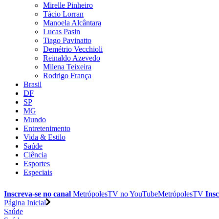
Mirelle Pinheiro
Tácio Lorran
Manoela Alcântara
Lucas Pasin
Tiago Pavinatto
Demétrio Vecchioli
Reinaldo Azevedo
Milena Teixeira
Rodrigo França
Brasil
DF
SP
MG
Mundo
Entretenimento
Vida & Estilo
Saúde
Ciência
Esportes
Especiais
Inscreva-se no canal
MetrópolesTV no
YouTube
MetrópolesTV
Insc
Página Inicial
Saúde