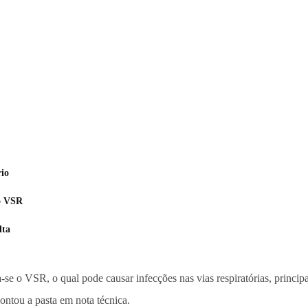
rio
 o VSR
lta
ca-se o VSR, o qual pode causar infecções nas vias respiratórias, princip
ontou a pasta em nota técnica.