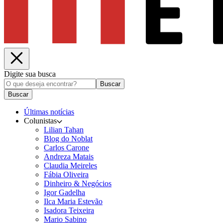
Digite sua busca
Buscar
Buscar
Últimas notícias
Colunistas
Lilian Tahan
Blog do Noblat
Carlos Carone
Andreza Matais
Claudia Meireles
Fábia Oliveira
Dinheiro & Negócios
Igor Gadelha
Ilca Maria Estevão
Isadora Teixeira
Mario Sabino