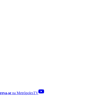
reva-se
na MetrópolesTV