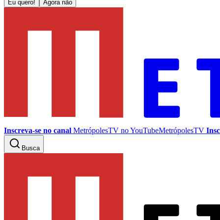
Eu quero!
Agora não
Inscreva-se no canal
MetrópolesTV no
YouTube
MetrópolesTV
Insc
Busca