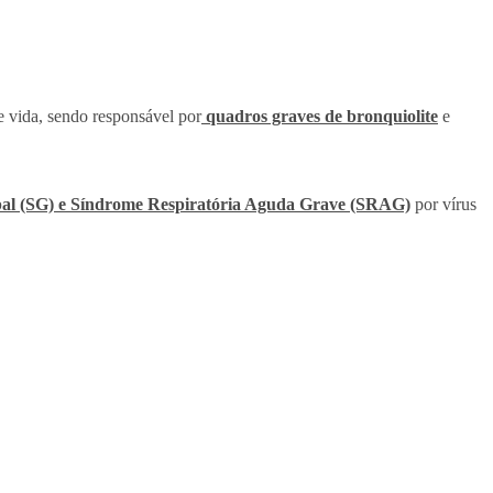
e vida, sendo responsável por
quadros graves de bronquiolite
e
pal (SG) e Síndrome Respiratória Aguda Grave (SRAG)
por vírus