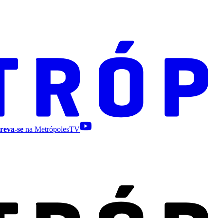
reva-se
na MetrópolesTV