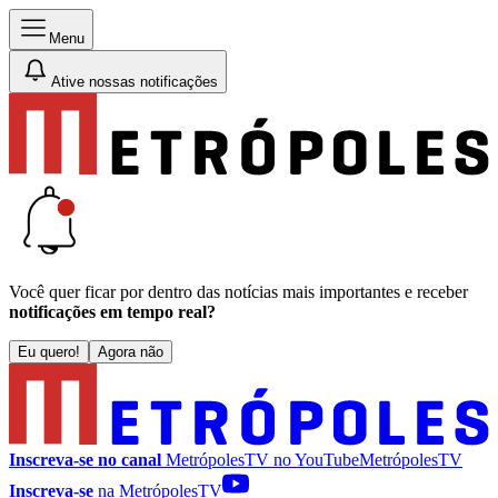
Menu
Ative nossas notificações
Você quer ficar por dentro das notícias mais importantes e receber
notificações em tempo real?
Eu quero!
Agora não
Inscreva-se no canal
MetrópolesTV no
YouTube
MetrópolesTV
Inscreva-se
na MetrópolesTV