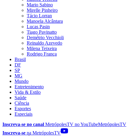
Mario Sabino
Mirelle Pinheiro
Tácio Lorran
Manoela Alcântara
Lucas Pasin
Tiago Pavinatto
Demétrio Vecchioli
Reinaldo Azevedo
Milena Teixeira
Rodrigo França
Brasil
DF
SP
MG
Mundo
Entretenimento
Vida & Estilo
Saúde
Ciência
Esportes
Especiais
Inscreva-se no canal
MetrópolesTV no
YouTube
MetrópolesTV
Inscreva-se
na MetrópolesTV