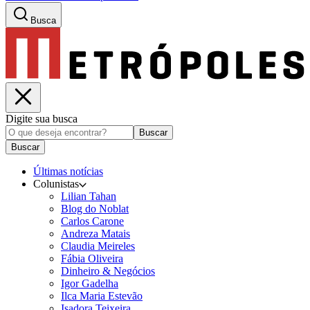
Busca
Digite sua busca
Buscar
Buscar
Últimas notícias
Colunistas
Lilian Tahan
Blog do Noblat
Carlos Carone
Andreza Matais
Claudia Meireles
Fábia Oliveira
Dinheiro & Negócios
Igor Gadelha
Ilca Maria Estevão
Isadora Teixeira