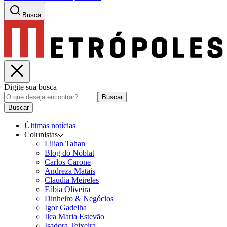
Busca
Digite sua busca
Buscar
Buscar
Últimas notícias
Colunistas
Lilian Tahan
Blog do Noblat
Carlos Carone
Andreza Matais
Claudia Meireles
Fábia Oliveira
Dinheiro & Negócios
Igor Gadelha
Ilca Maria Estevão
Isadora Teixeira