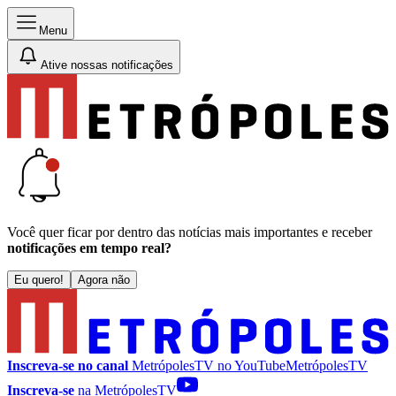
Menu
Ative nossas notificações
Você quer ficar por dentro das notícias mais importantes e receber
notificações em tempo real?
Eu quero!
Agora não
Inscreva-se no canal
MetrópolesTV no
YouTube
MetrópolesTV
Inscreva-se
na MetrópolesTV