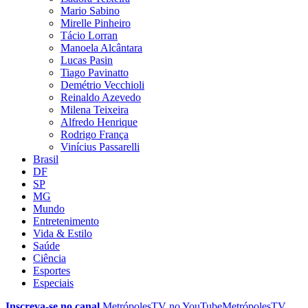
Mario Sabino
Mirelle Pinheiro
Tácio Lorran
Manoela Alcântara
Lucas Pasin
Tiago Pavinatto
Demétrio Vecchioli
Reinaldo Azevedo
Milena Teixeira
Alfredo Henrique
Rodrigo França
Vinícius Passarelli
Brasil
DF
SP
MG
Mundo
Entretenimento
Vida & Estilo
Saúde
Ciência
Esportes
Especiais
Inscreva-se no canal
MetrópolesTV no
YouTube
MetrópolesTV