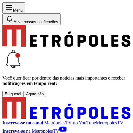
Menu
Ative nossas notificações
Você quer ficar por dentro das notícias mais importantes e receber
notificações em tempo real?
Eu quero!
Agora não
Inscreva-se no canal
MetrópolesTV no
YouTube
MetrópolesTV
Inscreva-se
na MetrópolesTV