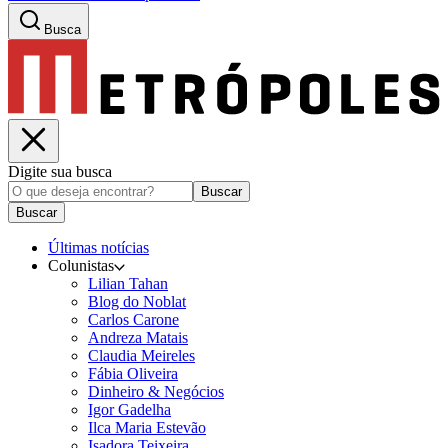
Busca
Digite sua busca
Buscar
Buscar
Últimas notícias
Colunistas
Lilian Tahan
Blog do Noblat
Carlos Carone
Andreza Matais
Claudia Meireles
Fábia Oliveira
Dinheiro & Negócios
Igor Gadelha
Ilca Maria Estevão
Isadora Teixeira