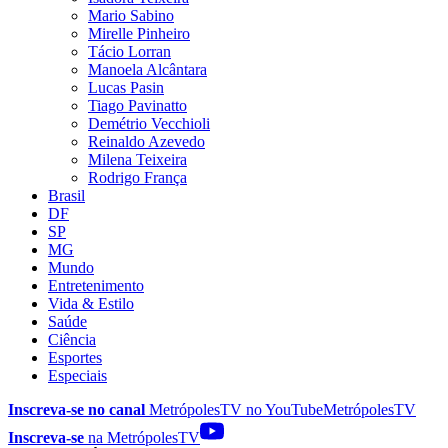
Mario Sabino
Mirelle Pinheiro
Tácio Lorran
Manoela Alcântara
Lucas Pasin
Tiago Pavinatto
Demétrio Vecchioli
Reinaldo Azevedo
Milena Teixeira
Rodrigo França
Brasil
DF
SP
MG
Mundo
Entretenimento
Vida & Estilo
Saúde
Ciência
Esportes
Especiais
Inscreva-se no canal
MetrópolesTV no
YouTube
MetrópolesTV
Inscreva-se
na MetrópolesTV