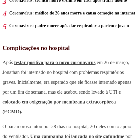
Coronavírus: técnico morre sozinho em casa após tratar doente
Coronavírus: médico de 26 anos morre e causa comoção na internet
Coronavírus: padre morre após dar respirador a paciente jovem
Complicações no hospital
Após
testar positivo para o novo coronavírus
em 26 de março,
Jonathan foi internado no hospital com problemas respiratórios
graves. Inicialmente, era esperado que ele ficasse internado apenas
por um fim de semana, mas ele acabou sendo levado à UTI
e
colocado em oxigenação por membrana extracorpórea
(ECMO).
O pai amoroso lutou por 28 dias no hospital, 20 deles com o apoio
do ventilador.
Uma campanha foi lançada no site gofundme
por