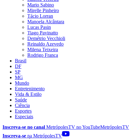
Mario Sabino
Mirelle Pinheiro
Tácio Lorran
Manoela Alcântara
Lucas Pasin
Tiago Pavinatto
Demétrio Vecchioli
Reinaldo Azevedo
Milena Teixeira
Rodrigo França
Brasil
DF
SP
MG
Mundo
Entretenimento
Vida & Estilo
Saúde
Ciência
Esportes
Especiais
Inscreva-se no canal
MetrópolesTV no
YouTube
MetrópolesTV
Inscreva-se
na MetrópolesTV