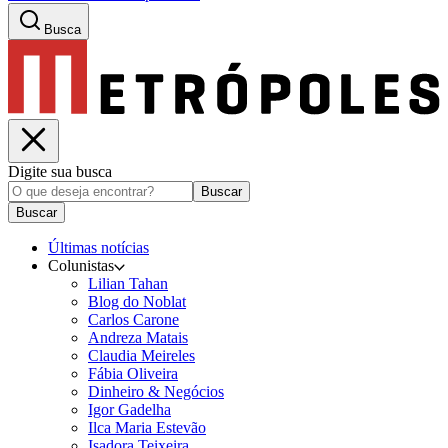
Busca
Digite sua busca
Buscar
Buscar
Últimas notícias
Colunistas
Lilian Tahan
Blog do Noblat
Carlos Carone
Andreza Matais
Claudia Meireles
Fábia Oliveira
Dinheiro & Negócios
Igor Gadelha
Ilca Maria Estevão
Isadora Teixeira