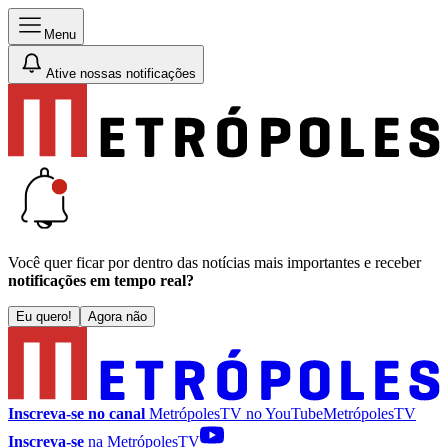
Menu
Ative nossas notificações
Você quer ficar por dentro das notícias mais importantes e receber
notificações em tempo real?
Eu quero!
Agora não
Inscreva-se no canal
MetrópolesTV no
YouTube
MetrópolesTV
Inscreva-se
na MetrópolesTV