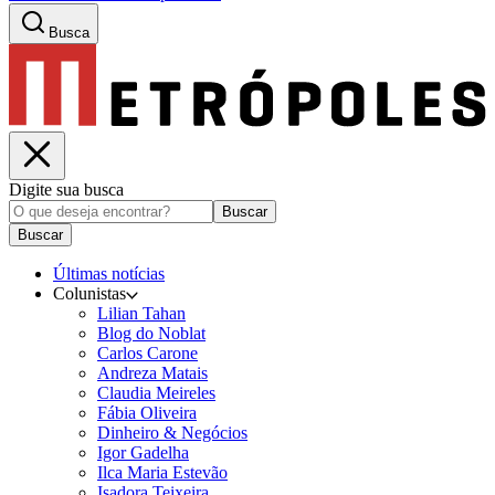
Busca
Digite sua busca
Buscar
Buscar
Últimas notícias
Colunistas
Lilian Tahan
Blog do Noblat
Carlos Carone
Andreza Matais
Claudia Meireles
Fábia Oliveira
Dinheiro & Negócios
Igor Gadelha
Ilca Maria Estevão
Isadora Teixeira