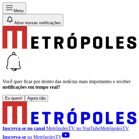
Menu
Ative nossas notificações
Você quer ficar por dentro das notícias mais importantes e receber
notificações em tempo real?
Eu quero!
Agora não
Inscreva-se no canal
MetrópolesTV no
YouTube
MetrópolesTV
Inscreva-se
na MetrópolesTV