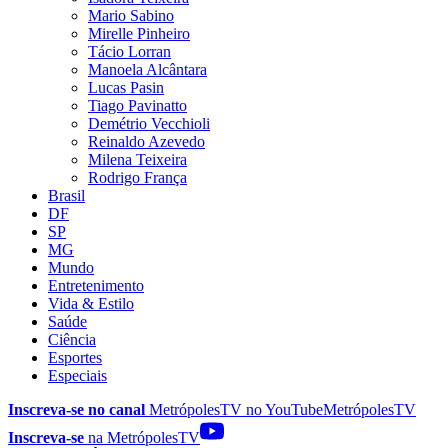
Mario Sabino
Mirelle Pinheiro
Tácio Lorran
Manoela Alcântara
Lucas Pasin
Tiago Pavinatto
Demétrio Vecchioli
Reinaldo Azevedo
Milena Teixeira
Rodrigo França
Brasil
DF
SP
MG
Mundo
Entretenimento
Vida & Estilo
Saúde
Ciência
Esportes
Especiais
Inscreva-se no canal
MetrópolesTV no
YouTube
MetrópolesTV
Inscreva-se
na MetrópolesTV