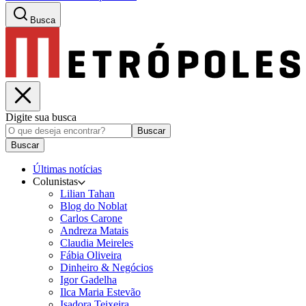
Busca
Digite sua busca
Buscar
Buscar
Últimas notícias
Colunistas
Lilian Tahan
Blog do Noblat
Carlos Carone
Andreza Matais
Claudia Meireles
Fábia Oliveira
Dinheiro & Negócios
Igor Gadelha
Ilca Maria Estevão
Isadora Teixeira