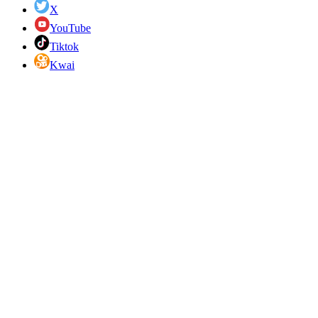
X
YouTube
Tiktok
Kwai