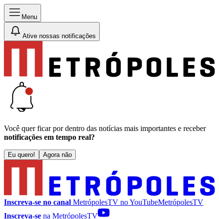
Menu
Ative nossas notificações
Você quer ficar por dentro das notícias mais importantes e receber
notificações em tempo real?
Eu quero!
Agora não
Inscreva-se no canal
MetrópolesTV no
YouTube
MetrópolesTV
Inscreva-se
na MetrópolesTV