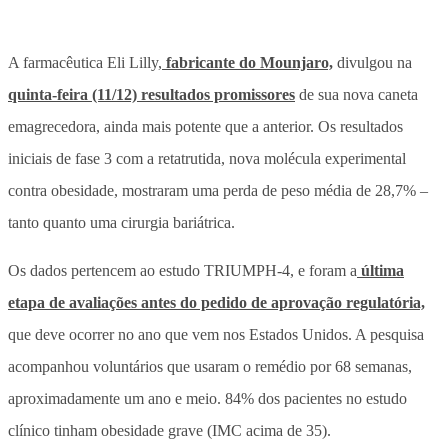
A farmacêutica Eli Lilly,
fabricante do Mounjaro,
divulgou na
quinta-feira (11/12) resultados promissores
de sua nova caneta
emagrecedora, ainda mais potente que a anterior. Os resultados
iniciais de fase 3 com a retatrutida, nova molécula experimental
contra obesidade, mostraram uma perda de peso média de 28,7% –
tanto quanto uma cirurgia bariátrica.
Os dados pertencem ao estudo TRIUMPH-4, e foram a
última
etapa de avaliações antes do pedido de aprovação regulatória,
que deve ocorrer no ano que vem nos Estados Unidos. A pesquisa
acompanhou voluntários que usaram o remédio por 68 semanas,
aproximadamente um ano e meio. 84% dos pacientes no estudo
clínico tinham obesidade grave (IMC acima de 35).