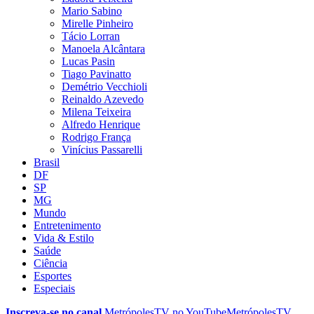
Mario Sabino
Mirelle Pinheiro
Tácio Lorran
Manoela Alcântara
Lucas Pasin
Tiago Pavinatto
Demétrio Vecchioli
Reinaldo Azevedo
Milena Teixeira
Alfredo Henrique
Rodrigo França
Vinícius Passarelli
Brasil
DF
SP
MG
Mundo
Entretenimento
Vida & Estilo
Saúde
Ciência
Esportes
Especiais
Inscreva-se no canal
MetrópolesTV no
YouTube
MetrópolesTV