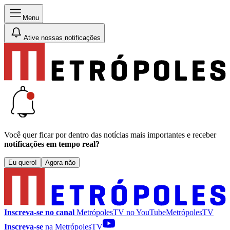
Menu
Ative nossas notificações
Você quer ficar por dentro das notícias mais importantes e receber
notificações em tempo real?
Eu quero!
Agora não
Inscreva-se no canal
MetrópolesTV no
YouTube
MetrópolesTV
Inscreva-se
na MetrópolesTV