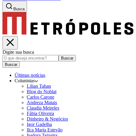
Busca
Digite sua busca
Buscar
Buscar
Últimas notícias
Colunistas
Lilian Tahan
Blog do Noblat
Carlos Carone
Andreza Matais
Claudia Meireles
Fábia Oliveira
Dinheiro & Negócios
Igor Gadelha
Ilca Maria Estevão
Isadora Teixeira