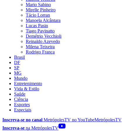
Mario Sabino
Mirelle Pinheiro
Tácio Lorran
Manoela Alcântara
Lucas Pasin
Tiago Pavinatto
Demétrio Vecchioli
Reinaldo Azevedo
Milena Teixeira
Rodrigo França
Brasil
DF
SP
MG
Mundo
Entretenimento
Vida & Estilo
Saúde
Ciência
Esportes
Especiais
Inscreva-se no canal
MetrópolesTV no
YouTube
MetrópolesTV
Inscreva-se
na MetrópolesTV