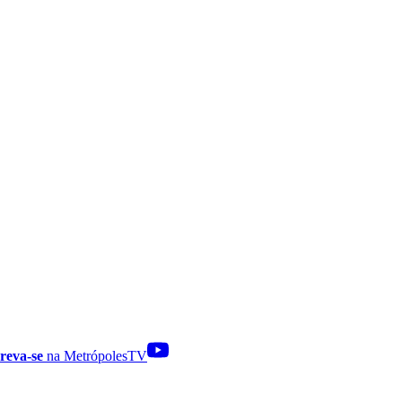
reva-se
na MetrópolesTV