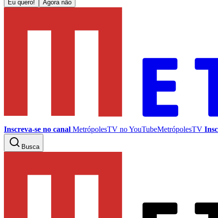
Eu quero!
Agora não
Inscreva-se no canal
MetrópolesTV no
YouTube
MetrópolesTV
Insc
Busca