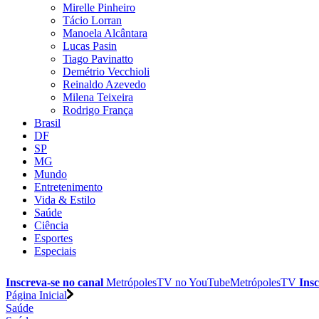
Mirelle Pinheiro
Tácio Lorran
Manoela Alcântara
Lucas Pasin
Tiago Pavinatto
Demétrio Vecchioli
Reinaldo Azevedo
Milena Teixeira
Rodrigo França
Brasil
DF
SP
MG
Mundo
Entretenimento
Vida & Estilo
Saúde
Ciência
Esportes
Especiais
Inscreva-se no canal
MetrópolesTV no
YouTube
MetrópolesTV
Insc
Página Inicial
Saúde