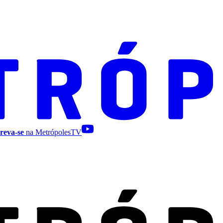
reva-se
na MetrópolesTV