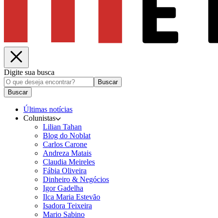
Digite sua busca
Buscar
Buscar
Últimas notícias
Colunistas
Lilian Tahan
Blog do Noblat
Carlos Carone
Andreza Matais
Claudia Meireles
Fábia Oliveira
Dinheiro & Negócios
Igor Gadelha
Ilca Maria Estevão
Isadora Teixeira
Mario Sabino