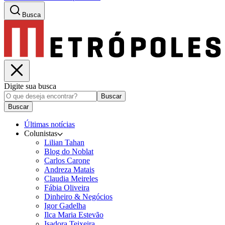
Busca
Digite sua busca
Buscar
Buscar
Últimas notícias
Colunistas
Lilian Tahan
Blog do Noblat
Carlos Carone
Andreza Matais
Claudia Meireles
Fábia Oliveira
Dinheiro & Negócios
Igor Gadelha
Ilca Maria Estevão
Isadora Teixeira