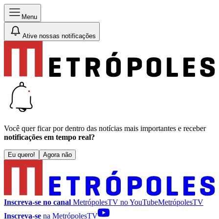
Menu
Ative nossas notificações
Você quer ficar por dentro das notícias mais importantes e receber
notificações em tempo real?
Eu quero!
Agora não
Inscreva-se no canal
MetrópolesTV no
YouTube
MetrópolesTV
Inscreva-se
na MetrópolesTV