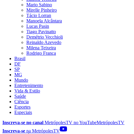
Mario Sabino
Mirelle Pinheiro
Tácio Lorran
Manoela Alcântara
Lucas Pasin
Tiago Pavinatto
Demétrio Vecchioli
Reinaldo Azevedo
Milena Teixeira
Rodrigo França
Brasil
DF
SP
MG
Mundo
Entretenimento
Vida & Estilo
Saúde
Ciência
Esportes
Especiais
Inscreva-se no canal
MetrópolesTV no
YouTube
MetrópolesTV
Inscreva-se
na MetrópolesTV