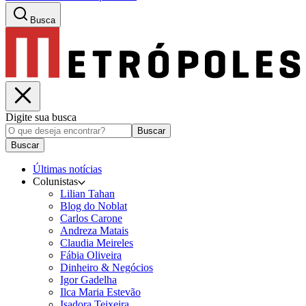
Busca
Digite sua busca
Buscar
Buscar
Últimas notícias
Colunistas
Lilian Tahan
Blog do Noblat
Carlos Carone
Andreza Matais
Claudia Meireles
Fábia Oliveira
Dinheiro & Negócios
Igor Gadelha
Ilca Maria Estevão
Isadora Teixeira