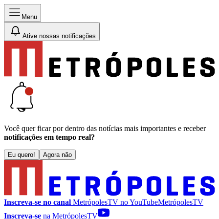
Menu
Ative nossas notificações
Você quer ficar por dentro das notícias mais importantes e receber
notificações em tempo real?
Eu quero!
Agora não
Inscreva-se no canal
MetrópolesTV no
YouTube
MetrópolesTV
Inscreva-se
na MetrópolesTV