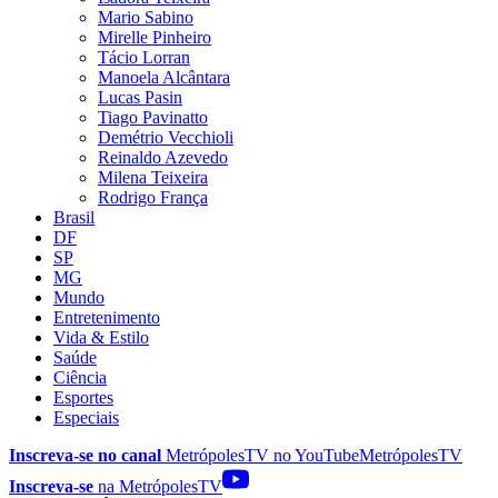
Mario Sabino
Mirelle Pinheiro
Tácio Lorran
Manoela Alcântara
Lucas Pasin
Tiago Pavinatto
Demétrio Vecchioli
Reinaldo Azevedo
Milena Teixeira
Rodrigo França
Brasil
DF
SP
MG
Mundo
Entretenimento
Vida & Estilo
Saúde
Ciência
Esportes
Especiais
Inscreva-se no canal
MetrópolesTV no
YouTube
MetrópolesTV
Inscreva-se
na MetrópolesTV