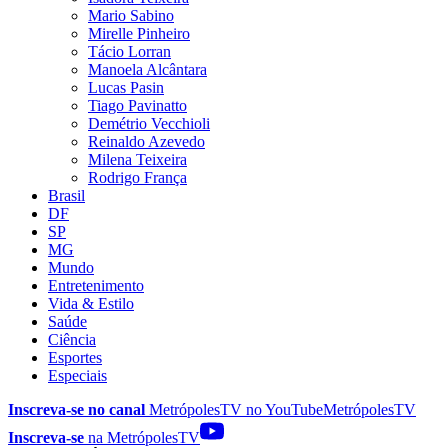
Mario Sabino
Mirelle Pinheiro
Tácio Lorran
Manoela Alcântara
Lucas Pasin
Tiago Pavinatto
Demétrio Vecchioli
Reinaldo Azevedo
Milena Teixeira
Rodrigo França
Brasil
DF
SP
MG
Mundo
Entretenimento
Vida & Estilo
Saúde
Ciência
Esportes
Especiais
Inscreva-se no canal
MetrópolesTV no
YouTube
MetrópolesTV
Inscreva-se
na MetrópolesTV