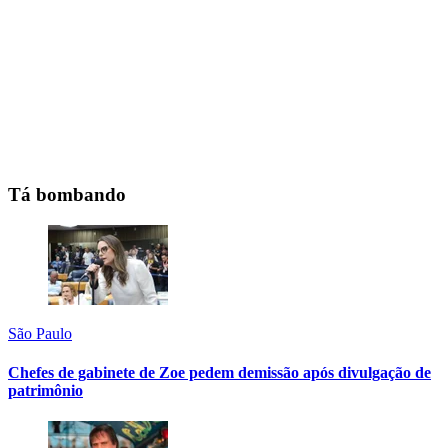
Tá bombando
São Paulo
Chefes de gabinete de Zoe pedem demissão após divulgação de
patrimônio