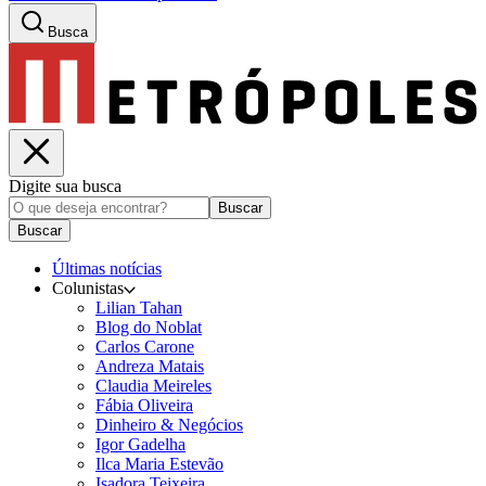
Busca
Digite sua busca
Buscar
Buscar
Últimas notícias
Colunistas
Lilian Tahan
Blog do Noblat
Carlos Carone
Andreza Matais
Claudia Meireles
Fábia Oliveira
Dinheiro & Negócios
Igor Gadelha
Ilca Maria Estevão
Isadora Teixeira