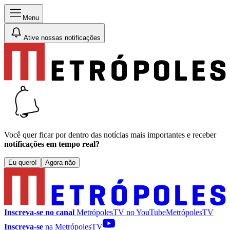
Menu
Ative nossas notificações
Você quer ficar por dentro das notícias mais importantes e receber
notificações em tempo real?
Eu quero!
Agora não
Inscreva-se no canal
MetrópolesTV no
YouTube
MetrópolesTV
Inscreva-se
na MetrópolesTV