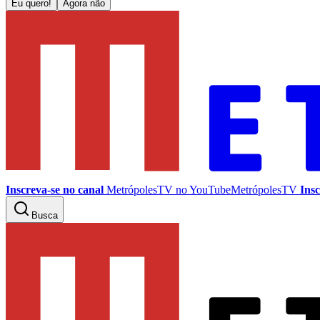
Eu quero!
Agora não
Inscreva-se no canal
MetrópolesTV no
YouTube
MetrópolesTV
Insc
Busca