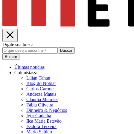
Digite sua busca
Buscar
Buscar
Últimas notícias
Colunistas
Lilian Tahan
Blog do Noblat
Carlos Carone
Andreza Matais
Claudia Meireles
Fábia Oliveira
Dinheiro & Negócios
Igor Gadelha
Ilca Maria Estevão
Isadora Teixeira
Mario Sabino