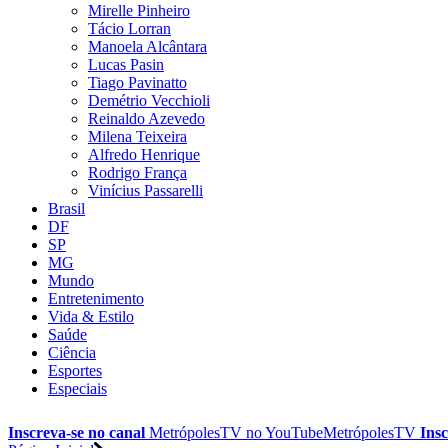
Mirelle Pinheiro
Tácio Lorran
Manoela Alcântara
Lucas Pasin
Tiago Pavinatto
Demétrio Vecchioli
Reinaldo Azevedo
Milena Teixeira
Alfredo Henrique
Rodrigo França
Vinícius Passarelli
Brasil
DF
SP
MG
Mundo
Entretenimento
Vida & Estilo
Saúde
Ciência
Esportes
Especiais
Inscreva-se no canal
MetrópolesTV no
YouTube
MetrópolesTV
Insc