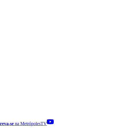
reva-se
na MetrópolesTV