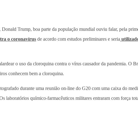
Donald Trump, boa parte da população mundial ouviu falar, pela prime
tra o coronavírus
de acordo com estudos preliminares e seria
utilizad
a alardear o uso da cloroquina contra o vírus causador da pandemia. 
leiros conhecem bem a cloroquina.
 fotografado durante uma reunião on-line do G20 com uma caixa do me
Os laboratórios químico-farmacêuticos militares entraram com força to