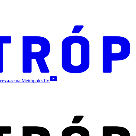
reva-se
na MetrópolesTV