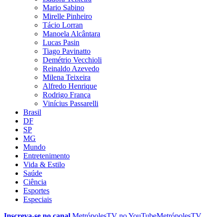
Mario Sabino
Mirelle Pinheiro
Tácio Lorran
Manoela Alcântara
Lucas Pasin
Tiago Pavinatto
Demétrio Vecchioli
Reinaldo Azevedo
Milena Teixeira
Alfredo Henrique
Rodrigo França
Vinícius Passarelli
Brasil
DF
SP
MG
Mundo
Entretenimento
Vida & Estilo
Saúde
Ciência
Esportes
Especiais
Inscreva-se no canal
MetrópolesTV no
YouTube
MetrópolesTV