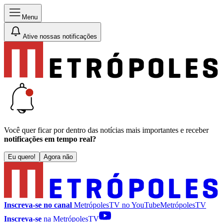
Menu
Ative nossas notificações
Você quer ficar por dentro das notícias mais importantes e receber
notificações em tempo real?
Eu quero!
Agora não
Inscreva-se no canal
MetrópolesTV no
YouTube
MetrópolesTV
Inscreva-se
na MetrópolesTV