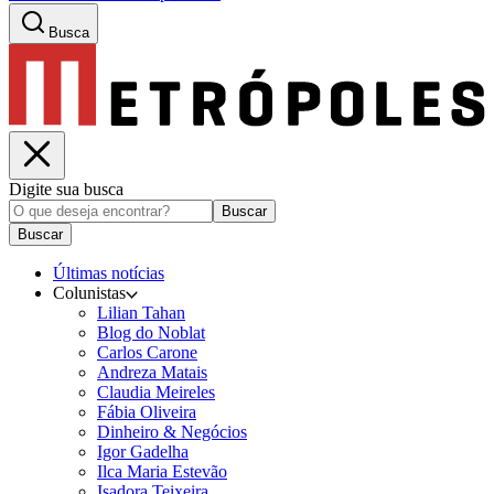
Busca
Digite sua busca
Buscar
Buscar
Últimas notícias
Colunistas
Lilian Tahan
Blog do Noblat
Carlos Carone
Andreza Matais
Claudia Meireles
Fábia Oliveira
Dinheiro & Negócios
Igor Gadelha
Ilca Maria Estevão
Isadora Teixeira