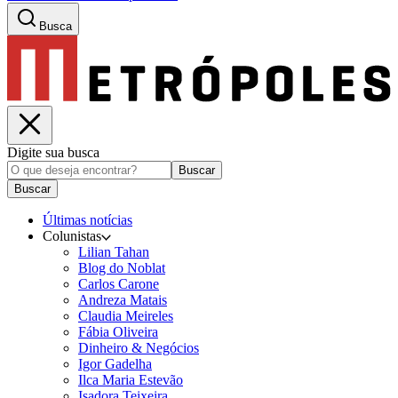
Busca
Digite sua busca
Buscar
Buscar
Últimas notícias
Colunistas
Lilian Tahan
Blog do Noblat
Carlos Carone
Andreza Matais
Claudia Meireles
Fábia Oliveira
Dinheiro & Negócios
Igor Gadelha
Ilca Maria Estevão
Isadora Teixeira