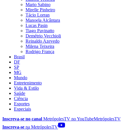
Mario Sabino
Mirelle Pinheiro
Tácio Lorran
Manoela Alcântara
Lucas Pasin
Tiago Pavinatto
Demétrio Vecchioli
Reinaldo Azevedo
Milena Teixeira
Rodrigo França
Brasil
DF
SP
MG
Mundo
Entretenimento
Vida & Estilo
Saúde
Ciência
Esportes
Especiais
Inscreva-se no canal
MetrópolesTV no
YouTube
MetrópolesTV
Inscreva-se
na MetrópolesTV