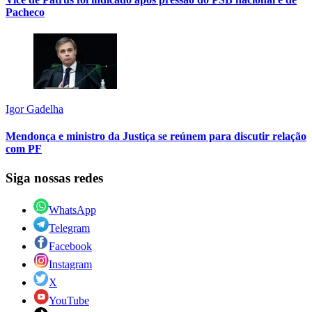
Pacheco
Igor Gadelha
Mendonça e ministro da Justiça se reúnem para discutir relação
com PF
Siga nossas redes
WhatsApp
Telegram
Facebook
Instagram
X
YouTube