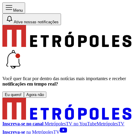
Menu
Ative nossas notificações
Você quer ficar por dentro das notícias mais importantes e receber
notificações em tempo real?
Eu quero!
Agora não
Inscreva-se no canal
MetrópolesTV no
YouTube
MetrópolesTV
Inscreva-se
na MetrópolesTV