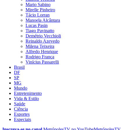
Mario Sabino
Mirelle Pinheiro
Tácio Lorran
Manoela Alcântara
Lucas Pasin
Tiago Pavinatto
Demétrio Vecchioli
Reinaldo Azevedo
Milena Teixeira
Alfredo Henrique
Rodrigo França
Vinícius Passarelli
Brasil
DF
SP
MG
Mundo
Entretenimento
Vida & Estilo
Saúde
Ciência
Esportes
Especiais
Inscreva-se no canal
MetrópolesTV no
YouTube
MetrópolesTV