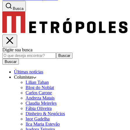
Busca
Digite sua busca
Buscar
Buscar
Últimas notícias
Colunistas
Lilian Tahan
Blog do Noblat
Carlos Carone
Andreza Matais
Claudia Meireles
Fábia Oliveira
Dinheiro & Negócios
Igor Gadelha
Ilca Maria Estevão
Isadora Teixeira