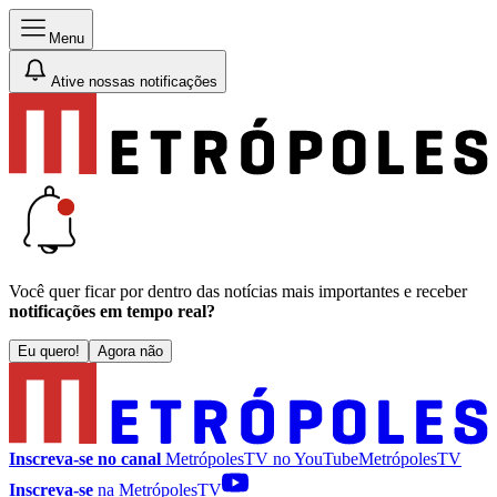
Menu
Ative nossas notificações
Você quer ficar por dentro das notícias mais importantes e receber
notificações em tempo real?
Eu quero!
Agora não
Inscreva-se no canal
MetrópolesTV no
YouTube
MetrópolesTV
Inscreva-se
na MetrópolesTV