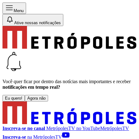
Menu
Ative nossas notificações
Você quer ficar por dentro das notícias mais importantes e receber
notificações em tempo real?
Eu quero!
Agora não
Inscreva-se no canal
MetrópolesTV no
YouTube
MetrópolesTV
Inscreva-se
na MetrópolesTV