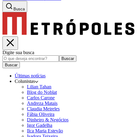
Busca
Digite sua busca
Buscar
Buscar
Últimas notícias
Colunistas
Lilian Tahan
Blog do Noblat
Carlos Carone
Andreza Matais
Claudia Meireles
Fábia Oliveira
Dinheiro & Negócios
Igor Gadelha
Ilca Maria Estevão
Isadora Teixeira