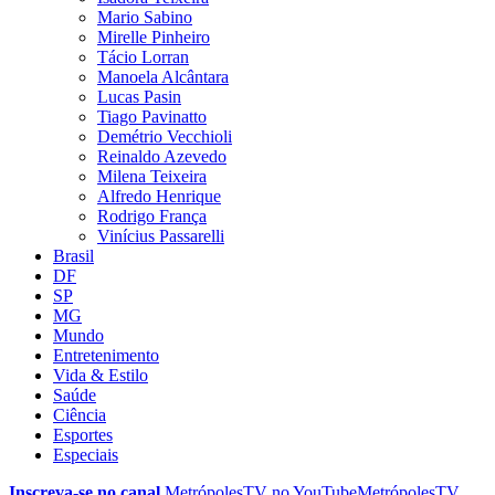
Mario Sabino
Mirelle Pinheiro
Tácio Lorran
Manoela Alcântara
Lucas Pasin
Tiago Pavinatto
Demétrio Vecchioli
Reinaldo Azevedo
Milena Teixeira
Alfredo Henrique
Rodrigo França
Vinícius Passarelli
Brasil
DF
SP
MG
Mundo
Entretenimento
Vida & Estilo
Saúde
Ciência
Esportes
Especiais
Inscreva-se no canal
MetrópolesTV no
YouTube
MetrópolesTV