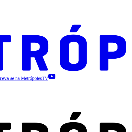
reva-se
na MetrópolesTV