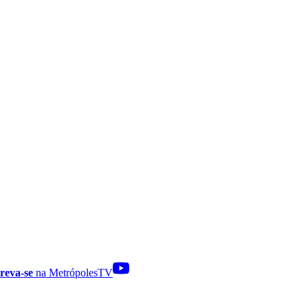
reva-se
na MetrópolesTV