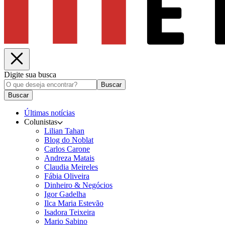
Digite sua busca
Buscar
Buscar
Últimas notícias
Colunistas
Lilian Tahan
Blog do Noblat
Carlos Carone
Andreza Matais
Claudia Meireles
Fábia Oliveira
Dinheiro & Negócios
Igor Gadelha
Ilca Maria Estevão
Isadora Teixeira
Mario Sabino