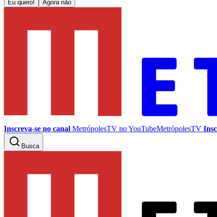
Eu quero!
Agora não
Inscreva-se no canal
MetrópolesTV no
YouTube
MetrópolesTV
Insc
Busca