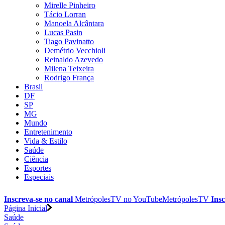
Mirelle Pinheiro
Tácio Lorran
Manoela Alcântara
Lucas Pasin
Tiago Pavinatto
Demétrio Vecchioli
Reinaldo Azevedo
Milena Teixeira
Rodrigo França
Brasil
DF
SP
MG
Mundo
Entretenimento
Vida & Estilo
Saúde
Ciência
Esportes
Especiais
Inscreva-se no canal
MetrópolesTV no
YouTube
MetrópolesTV
Insc
Página Inicial
Saúde