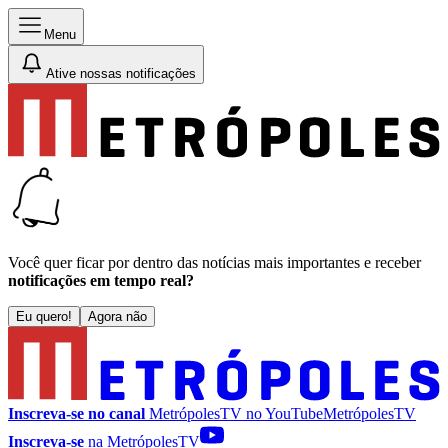
Menu
Ative nossas notificações
Você quer ficar por dentro das notícias mais importantes e receber
notificações em tempo real?
Eu quero!
Agora não
Inscreva-se no canal
MetrópolesTV no
YouTube
MetrópolesTV
Inscreva-se
na MetrópolesTV