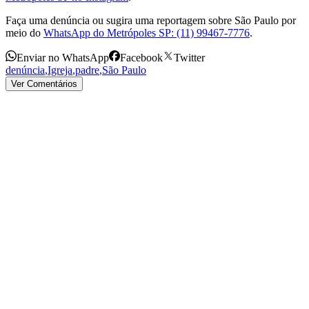
Faça uma denúncia ou sugira uma reportagem sobre São Paulo por
meio do
WhatsApp do Metrópoles SP: (11) 99467-7776
.
Enviar no WhatsApp
Facebook
Twitter
denúncia
,
Igreja
,
padre
,
São Paulo
Ver Comentários