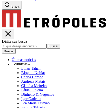
Busca
Digite sua busca
Buscar
Buscar
Últimas notícias
Colunistas
Lilian Tahan
Blog do Noblat
Carlos Carone
Andreza Matais
Claudia Meireles
Fábia Oliveira
Dinheiro & Negócios
Igor Gadelha
Ilca Maria Estevão
Isadora Teixeira