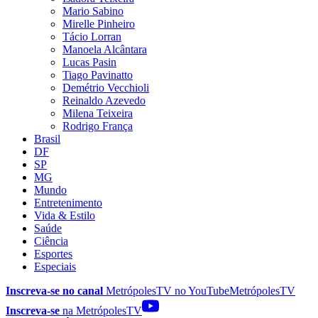
Mario Sabino
Mirelle Pinheiro
Tácio Lorran
Manoela Alcântara
Lucas Pasin
Tiago Pavinatto
Demétrio Vecchioli
Reinaldo Azevedo
Milena Teixeira
Rodrigo França
Brasil
DF
SP
MG
Mundo
Entretenimento
Vida & Estilo
Saúde
Ciência
Esportes
Especiais
Inscreva-se no canal
MetrópolesTV no
YouTube
MetrópolesTV
Inscreva-se
na MetrópolesTV