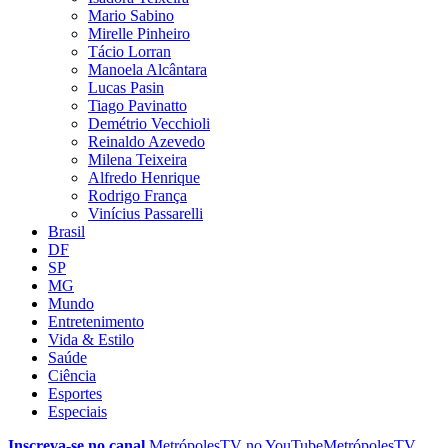
Mario Sabino
Mirelle Pinheiro
Tácio Lorran
Manoela Alcântara
Lucas Pasin
Tiago Pavinatto
Demétrio Vecchioli
Reinaldo Azevedo
Milena Teixeira
Alfredo Henrique
Rodrigo França
Vinícius Passarelli
Brasil
DF
SP
MG
Mundo
Entretenimento
Vida & Estilo
Saúde
Ciência
Esportes
Especiais
Inscreva-se no canal
MetrópolesTV no
YouTube
MetrópolesTV