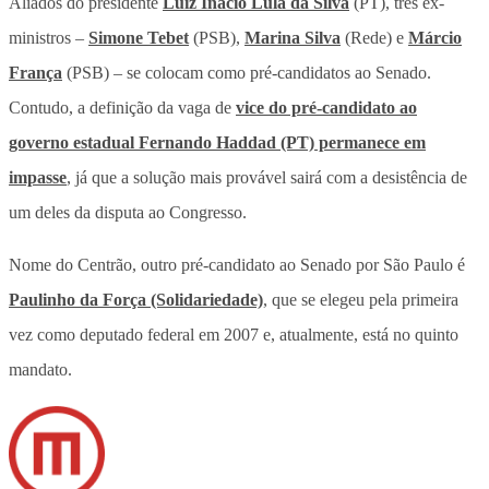
Aliados do presidente
Luiz Inácio Lula da Silva
(PT), três ex-
ministros –
Simone Tebet
(PSB),
Marina Silva
(Rede) e
Márcio
França
(PSB) – se colocam como pré-candidatos ao Senado.
Contudo, a definição da vaga de
vice do pré-candidato ao
governo estadual Fernando Haddad (PT) permanece em
impasse
, já que a solução mais provável sairá com a desistência de
um deles da disputa ao Congresso.
Nome do Centrão, outro pré-candidato ao Senado por São Paulo é
Paulinho da Força
(Solidariedade)
, que se elegeu pela primeira
vez como deputado federal em 2007 e, atualmente, está no quinto
mandato.