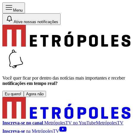
Menu
Ative nossas notificações
Você quer ficar por dentro das notícias mais importantes e receber
notificações em tempo real?
Eu quero!
Agora não
Inscreva-se no canal
MetrópolesTV no
YouTube
MetrópolesTV
Inscreva-se
na MetrópolesTV