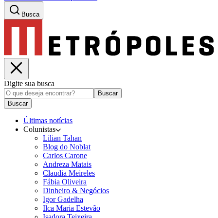
Busca
Digite sua busca
Buscar
Buscar
Últimas notícias
Colunistas
Lilian Tahan
Blog do Noblat
Carlos Carone
Andreza Matais
Claudia Meireles
Fábia Oliveira
Dinheiro & Negócios
Igor Gadelha
Ilca Maria Estevão
Isadora Teixeira