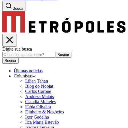
Busca
Digite sua busca
Buscar
Buscar
Últimas notícias
Colunistas
Lilian Tahan
Blog do Noblat
Carlos Carone
Andreza Matais
Claudia Meireles
Fábia Oliveira
Dinheiro & Negócios
Igor Gadelha
Ilca Maria Estevão
Isadora Teixeira