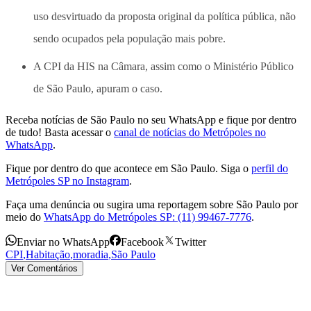
uso desvirtuado da proposta original da política pública, não
sendo ocupados pela população mais pobre.
A CPI da HIS na Câmara, assim como o Ministério Público
de São Paulo, apuram o caso.
Receba notícias de São Paulo no seu WhatsApp e fique por dentro
de tudo! Basta acessar o
canal de notícias do Metrópoles no
WhatsApp
.
Fique por dentro do que acontece em São Paulo. Siga o
perfil do
Metrópoles SP no Instagram
.
Faça uma denúncia ou sugira uma reportagem sobre São Paulo por
meio do
WhatsApp do Metrópoles SP: (11) 99467-7776
.
Enviar no WhatsApp
Facebook
Twitter
CPI
,
Habitação
,
moradia
,
São Paulo
Ver Comentários