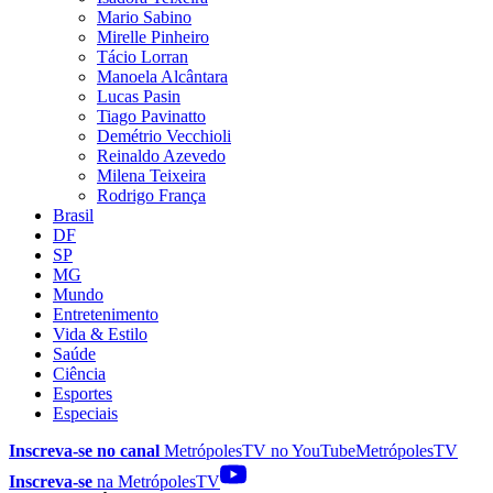
Mario Sabino
Mirelle Pinheiro
Tácio Lorran
Manoela Alcântara
Lucas Pasin
Tiago Pavinatto
Demétrio Vecchioli
Reinaldo Azevedo
Milena Teixeira
Rodrigo França
Brasil
DF
SP
MG
Mundo
Entretenimento
Vida & Estilo
Saúde
Ciência
Esportes
Especiais
Inscreva-se no canal
MetrópolesTV no
YouTube
MetrópolesTV
Inscreva-se
na MetrópolesTV