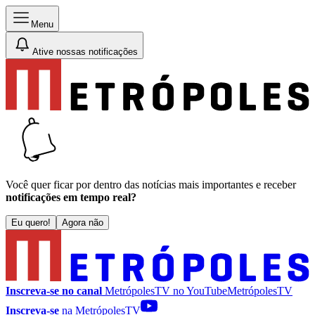
Menu
Ative nossas notificações
Você quer ficar por dentro das notícias mais importantes e receber
notificações em tempo real?
Eu quero!
Agora não
Inscreva-se no canal
MetrópolesTV no
YouTube
MetrópolesTV
Inscreva-se
na MetrópolesTV