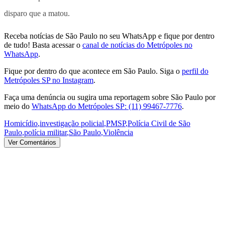
disparo que a matou.
Receba notícias de São Paulo no seu WhatsApp e fique por dentro
de tudo! Basta acessar o
canal de notícias do Metrópoles no
WhatsApp
.
Fique por dentro do que acontece em São Paulo. Siga o
perfil do
Metrópoles SP no Instagram
.
Faça uma denúncia ou sugira uma reportagem sobre São Paulo por
meio do
WhatsApp do Metrópoles SP: (11) 99467-7776
.
Homicídio
,
investigação policial
,
PMSP
,
Polícia Civil de São
Paulo
,
polícia militar
,
São Paulo
,
Violência
Ver Comentários