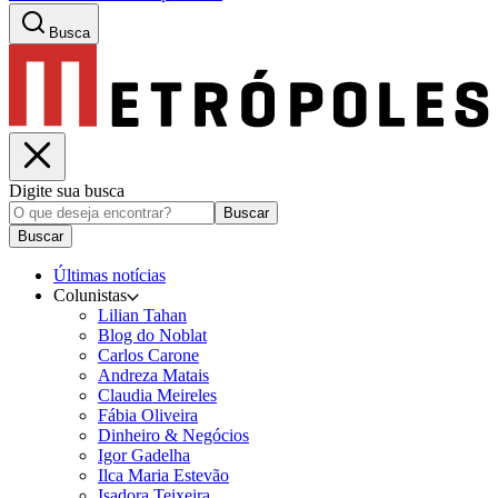
Busca
Digite sua busca
Buscar
Buscar
Últimas notícias
Colunistas
Lilian Tahan
Blog do Noblat
Carlos Carone
Andreza Matais
Claudia Meireles
Fábia Oliveira
Dinheiro & Negócios
Igor Gadelha
Ilca Maria Estevão
Isadora Teixeira