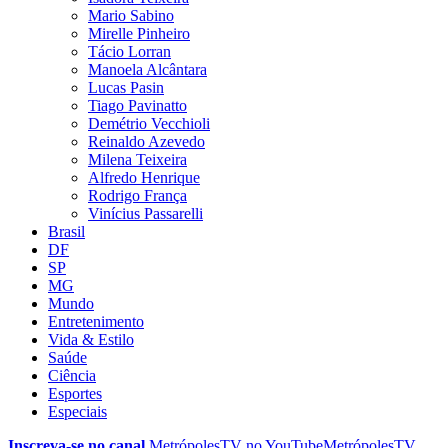
Mario Sabino
Mirelle Pinheiro
Tácio Lorran
Manoela Alcântara
Lucas Pasin
Tiago Pavinatto
Demétrio Vecchioli
Reinaldo Azevedo
Milena Teixeira
Alfredo Henrique
Rodrigo França
Vinícius Passarelli
Brasil
DF
SP
MG
Mundo
Entretenimento
Vida & Estilo
Saúde
Ciência
Esportes
Especiais
Inscreva-se no canal
MetrópolesTV no
YouTube
MetrópolesTV