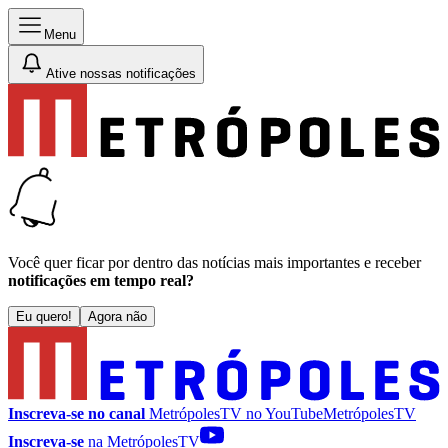
Menu
Ative nossas notificações
Você quer ficar por dentro das notícias mais importantes e receber
notificações em tempo real?
Eu quero!
Agora não
Inscreva-se no canal
MetrópolesTV no
YouTube
MetrópolesTV
Inscreva-se
na MetrópolesTV