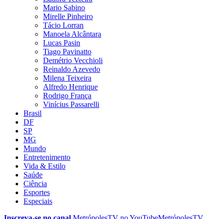
Mario Sabino
Mirelle Pinheiro
Tácio Lorran
Manoela Alcântara
Lucas Pasin
Tiago Pavinatto
Demétrio Vecchioli
Reinaldo Azevedo
Milena Teixeira
Alfredo Henrique
Rodrigo França
Vinícius Passarelli
Brasil
DF
SP
MG
Mundo
Entretenimento
Vida & Estilo
Saúde
Ciência
Esportes
Especiais
Inscreva-se no canal
MetrópolesTV no
YouTube
MetrópolesTV