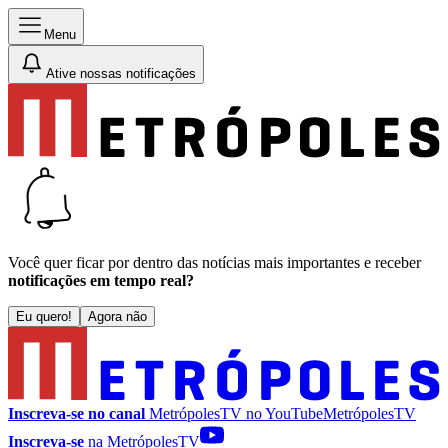
Menu
Ative nossas notificações
Você quer ficar por dentro das notícias mais importantes e receber
notificações em tempo real?
Eu quero!
Agora não
Inscreva-se no canal
MetrópolesTV no
YouTube
MetrópolesTV
Inscreva-se
na MetrópolesTV