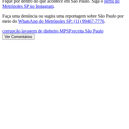
Fique por dentro do que acontece em São Paulo. Siga o
perfil do
Metrópoles SP no Instagram
.
Faça uma denúncia ou sugira uma reportagem sobre São Paulo por
meio do
WhatsApp do Metrópoles SP: (11) 99467-7776
.
corrupção
,
lavagem de dinheiro
,
MPSP
,
receita
,
São Paulo
Ver Comentários