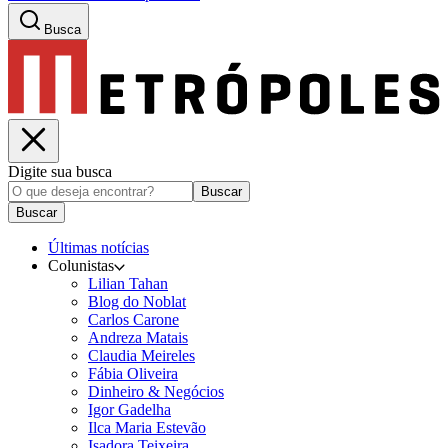
Busca
Digite sua busca
Buscar
Buscar
Últimas notícias
Colunistas
Lilian Tahan
Blog do Noblat
Carlos Carone
Andreza Matais
Claudia Meireles
Fábia Oliveira
Dinheiro & Negócios
Igor Gadelha
Ilca Maria Estevão
Isadora Teixeira