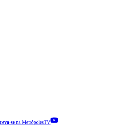
reva-se
na MetrópolesTV