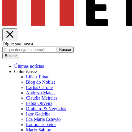
Digite sua busca
Buscar
Buscar
Últimas notícias
Colunistas
Lilian Tahan
Blog do Noblat
Carlos Carone
Andreza Matais
Claudia Meireles
Fábia Oliveira
Dinheiro & Negócios
Igor Gadelha
Ilca Maria Estevão
Isadora Teixeira
Mario Sabino