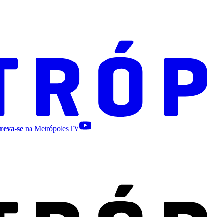
reva-se
na MetrópolesTV