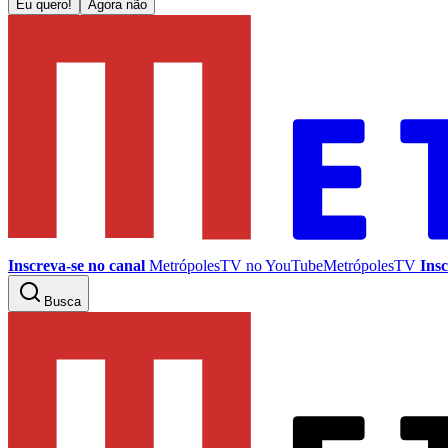
Eu quero!
Agora não
Inscreva-se no canal
MetrópolesTV no
YouTube
MetrópolesTV
Insc
Busca