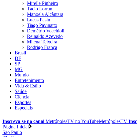
Mirelle Pinheiro
Tácio Lorran
Manoela Alcântara
Lucas Pasin
Tiago Pavinatto
Demétrio Vecchioli
Reinaldo Azevedo
Milena Teixeira
Rodrigo França
Brasil
DF
SP
MG
Mundo
Entretenimento
Vida & Estilo
Saúde
Ciência
Esportes
Especiais
Inscreva-se no canal
MetrópolesTV no
YouTube
MetrópolesTV
Insc
Página Inicial
São Paulo