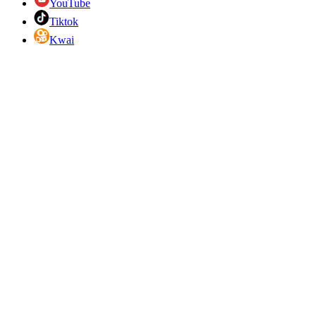
YouTube
Tiktok
Kwai