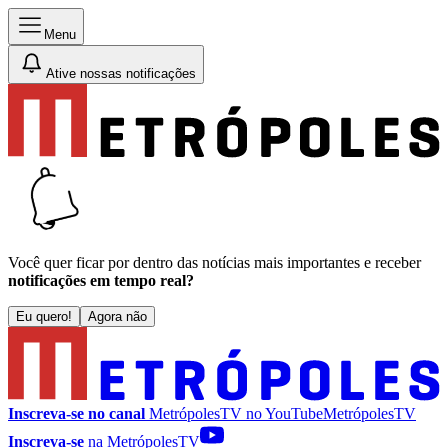
Menu
Ative nossas notificações
Você quer ficar por dentro das notícias mais importantes e receber
notificações em tempo real?
Eu quero!
Agora não
Inscreva-se no canal
MetrópolesTV no
YouTube
MetrópolesTV
Inscreva-se
na MetrópolesTV