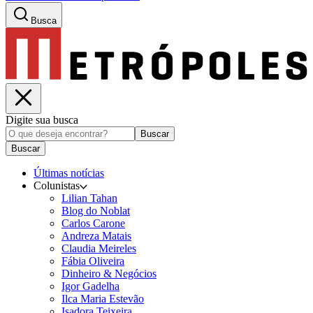
Busca
Digite sua busca
Buscar
Buscar
Últimas notícias
Colunistas
Lilian Tahan
Blog do Noblat
Carlos Carone
Andreza Matais
Claudia Meireles
Fábia Oliveira
Dinheiro & Negócios
Igor Gadelha
Ilca Maria Estevão
Isadora Teixeira