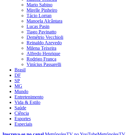
Mario Sabino
Mirelle Pinheiro
Tácio Lorran
Manoela Alcântara
Lucas Pasin
Tiago Pavinatto
Demétrio Vecchioli
Reinaldo Azevedo
Milena Teixeira
Alfredo Henrique
Rodrigo França
Vinícius Passarelli
Brasil
DF
SP
MG
Mundo
Entretenimento
Vida & Estilo
Saúde
Ciência
Esportes
Especiais
Inscreva-se no canal
MetrópolesTV no
YouTube
MetrópolesTV