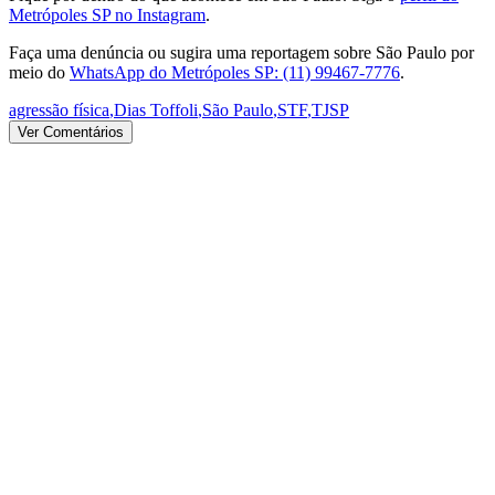
Metrópoles SP no Instagram
.
Faça uma denúncia ou sugira uma reportagem sobre São Paulo por
meio do
WhatsApp do Metrópoles SP: (11) 99467-7776
.
agressão física
,
Dias Toffoli
,
São Paulo
,
STF
,
TJSP
Ver Comentários