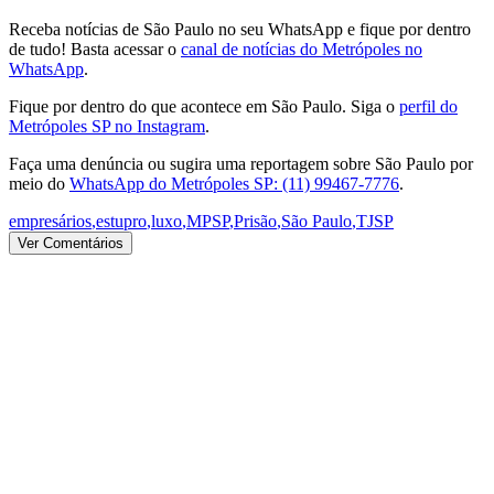
Receba notícias de São Paulo no seu WhatsApp e fique por dentro
de tudo! Basta acessar o
canal de notícias do Metrópoles no
WhatsApp
.
Fique por dentro do que acontece em São Paulo. Siga o
perfil do
Metrópoles SP no Instagram
.
Faça uma denúncia ou sugira uma reportagem sobre São Paulo por
meio do
WhatsApp do Metrópoles SP: (11) 99467-7776
.
empresários
,
estupro
,
luxo
,
MPSP
,
Prisão
,
São Paulo
,
TJSP
Ver Comentários