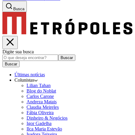
Busca
Digite sua busca
Buscar
Buscar
Últimas notícias
Colunistas
Lilian Tahan
Blog do Noblat
Carlos Carone
Andreza Matais
Claudia Meireles
Fábia Oliveira
Dinheiro & Negócios
Igor Gadelha
Ilca Maria Estevão
Isadora Teixeira