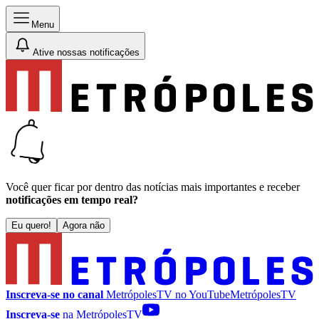
Menu
Ative nossas notificações
Você quer ficar por dentro das notícias mais importantes e receber
notificações em tempo real?
Eu quero!
Agora não
Inscreva-se no canal
MetrópolesTV no
YouTube
MetrópolesTV
Inscreva-se
na MetrópolesTV