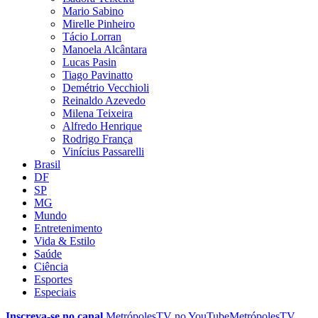
Mario Sabino
Mirelle Pinheiro
Tácio Lorran
Manoela Alcântara
Lucas Pasin
Tiago Pavinatto
Demétrio Vecchioli
Reinaldo Azevedo
Milena Teixeira
Alfredo Henrique
Rodrigo França
Vinícius Passarelli
Brasil
DF
SP
MG
Mundo
Entretenimento
Vida & Estilo
Saúde
Ciência
Esportes
Especiais
Inscreva-se no canal
MetrópolesTV no
YouTube
MetrópolesTV