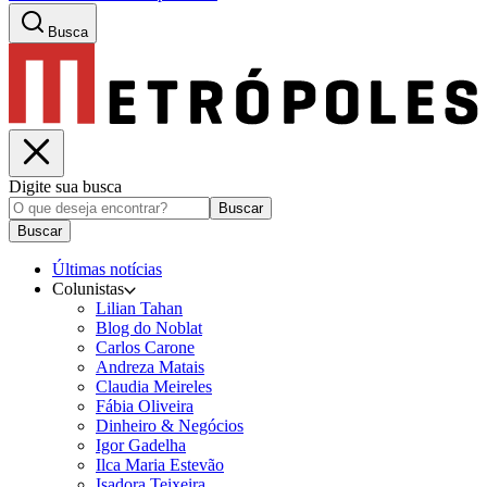
Busca
Digite sua busca
Buscar
Buscar
Últimas notícias
Colunistas
Lilian Tahan
Blog do Noblat
Carlos Carone
Andreza Matais
Claudia Meireles
Fábia Oliveira
Dinheiro & Negócios
Igor Gadelha
Ilca Maria Estevão
Isadora Teixeira