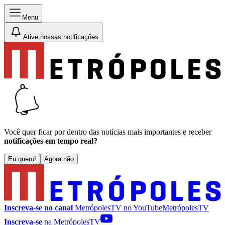
Menu
Ative nossas notificações
Você quer ficar por dentro das notícias mais importantes e receber
notificações em tempo real?
Eu quero!
Agora não
Inscreva-se no canal
MetrópolesTV no
YouTube
MetrópolesTV
Inscreva-se
na MetrópolesTV