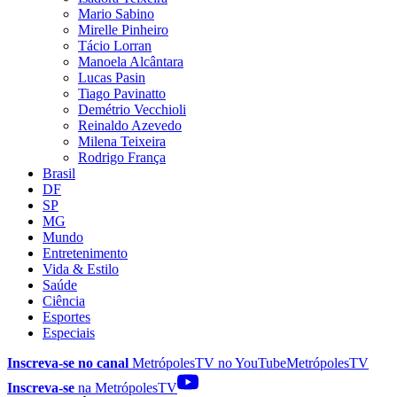
Mario Sabino
Mirelle Pinheiro
Tácio Lorran
Manoela Alcântara
Lucas Pasin
Tiago Pavinatto
Demétrio Vecchioli
Reinaldo Azevedo
Milena Teixeira
Rodrigo França
Brasil
DF
SP
MG
Mundo
Entretenimento
Vida & Estilo
Saúde
Ciência
Esportes
Especiais
Inscreva-se no canal
MetrópolesTV no
YouTube
MetrópolesTV
Inscreva-se
na MetrópolesTV