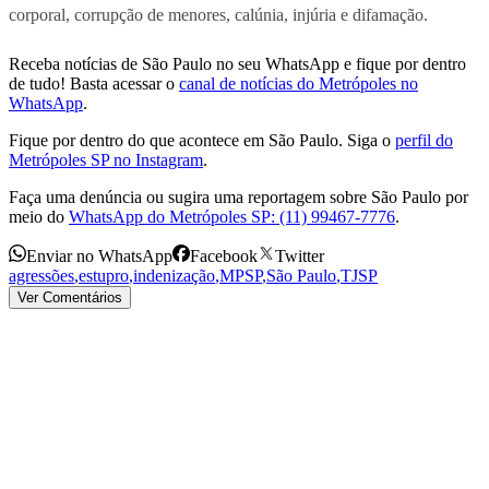
corporal, corrupção de menores, calúnia, injúria e difamação.
Receba notícias de São Paulo no seu WhatsApp e fique por dentro
de tudo! Basta acessar o
canal de notícias do Metrópoles no
WhatsApp
.
Fique por dentro do que acontece em São Paulo. Siga o
perfil do
Metrópoles SP no Instagram
.
Faça uma denúncia ou sugira uma reportagem sobre São Paulo por
meio do
WhatsApp do Metrópoles SP: (11) 99467-7776
.
Enviar no WhatsApp
Facebook
Twitter
agressões
,
estupro
,
indenização
,
MPSP
,
São Paulo
,
TJSP
Ver Comentários