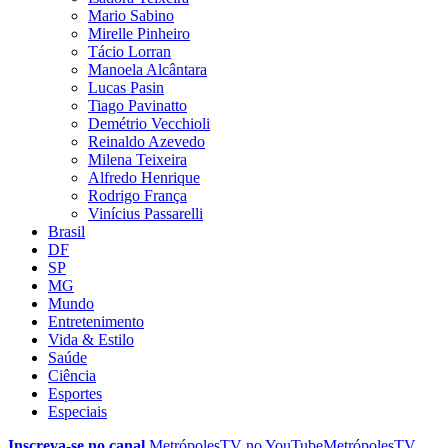
Mario Sabino
Mirelle Pinheiro
Tácio Lorran
Manoela Alcântara
Lucas Pasin
Tiago Pavinatto
Demétrio Vecchioli
Reinaldo Azevedo
Milena Teixeira
Alfredo Henrique
Rodrigo França
Vinícius Passarelli
Brasil
DF
SP
MG
Mundo
Entretenimento
Vida & Estilo
Saúde
Ciência
Esportes
Especiais
Inscreva-se no canal
MetrópolesTV no
YouTube
MetrópolesTV