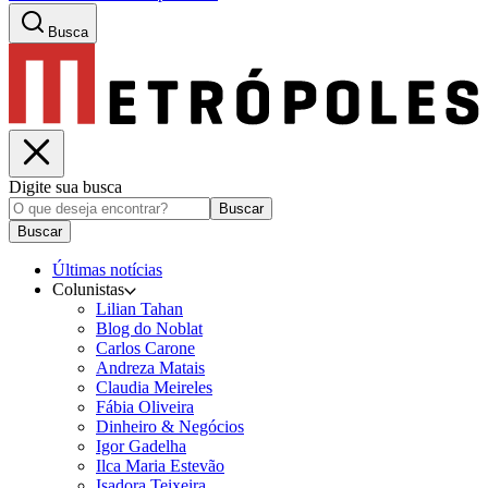
Busca
Digite sua busca
Buscar
Buscar
Últimas notícias
Colunistas
Lilian Tahan
Blog do Noblat
Carlos Carone
Andreza Matais
Claudia Meireles
Fábia Oliveira
Dinheiro & Negócios
Igor Gadelha
Ilca Maria Estevão
Isadora Teixeira