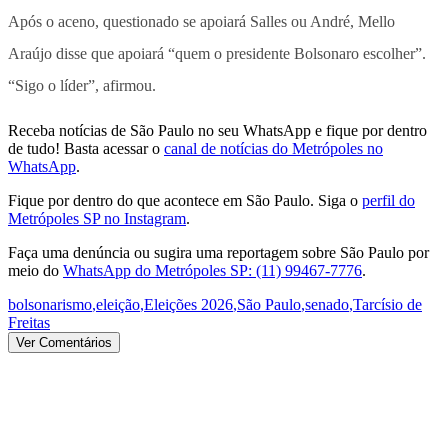
Após o aceno, questionado se apoiará Salles ou André, Mello
Araújo disse que apoiará “quem o presidente Bolsonaro escolher”.
“Sigo o líder”, afirmou.
Receba notícias de São Paulo no seu WhatsApp e fique por dentro
de tudo! Basta acessar o
canal de notícias do Metrópoles no
WhatsApp
.
Fique por dentro do que acontece em São Paulo. Siga o
perfil do
Metrópoles SP no Instagram
.
Faça uma denúncia ou sugira uma reportagem sobre São Paulo por
meio do
WhatsApp do Metrópoles SP: (11) 99467-7776
.
bolsonarismo
,
eleição
,
Eleições 2026
,
São Paulo
,
senado
,
Tarcísio de
Freitas
Ver Comentários