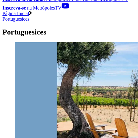
Inscreva-se
na MetrópolesTV
Página Inicial
Portuguesices
Portuguesices