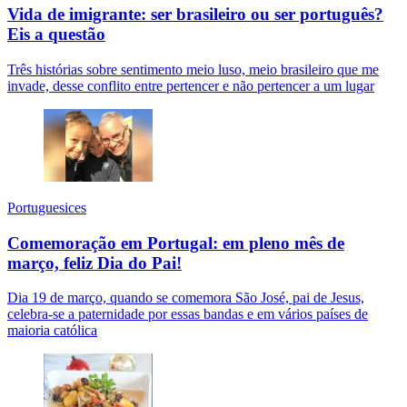
Vida de imigrante: ser brasileiro ou ser português?
Eis a questão
Três histórias sobre sentimento meio luso, meio brasileiro que me
invade, desse conflito entre pertencer e não pertencer a um lugar
Portuguesices
Comemoração em Portugal: em pleno mês de
março, feliz Dia do Pai!
Dia 19 de março, quando se comemora São José, pai de Jesus,
celebra-se a paternidade por essas bandas e em vários países de
maioria católica