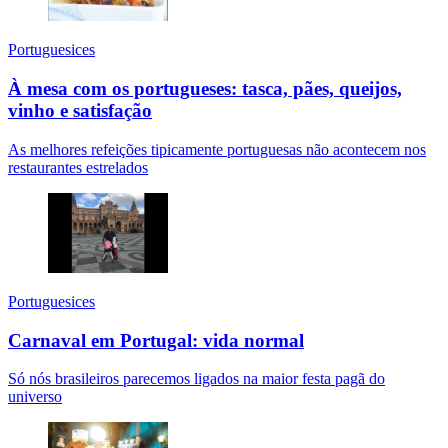
Portuguesices
À mesa com os portugueses: tasca, pães, queijos,
vinho e satisfação
As melhores refeições tipicamente portuguesas não acontecem nos
restaurantes estrelados
Portuguesices
Carnaval em Portugal: vida normal
Só nós brasileiros parecemos ligados na maior festa pagã do
universo