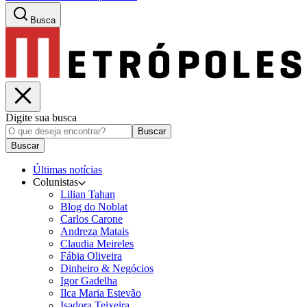
Busca
Digite sua busca
Buscar
Buscar
Últimas notícias
Colunistas
Lilian Tahan
Blog do Noblat
Carlos Carone
Andreza Matais
Claudia Meireles
Fábia Oliveira
Dinheiro & Negócios
Igor Gadelha
Ilca Maria Estevão
Isadora Teixeira