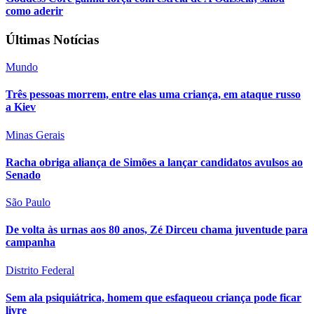
como aderir
Últimas Notícias
Mundo
Três pessoas morrem, entre elas uma criança, em ataque russo
a Kiev
Minas Gerais
Racha obriga aliança de Simões a lançar candidatos avulsos ao
Senado
São Paulo
De volta às urnas aos 80 anos, Zé Dirceu chama juventude para
campanha
Distrito Federal
Sem ala psiquiátrica, homem que esfaqueou criança pode ficar
livre