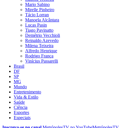
Mario Sabino
Mirelle Pinheiro
Tácio Lorran
Manoela Alcântara
Lucas Pasin
Tiago Pavinatto
Demétrio Vecchioli
Reinaldo Azevedo
Milena Teixeira
Alfredo Henrique
Rodrigo França
Vinícius Passarelli
Brasil
DF
SP
MG
Mundo
Entretenimento
Vida & Estilo
Saúde
Ciência
Esportes
Especiais
Inscreva-se no canal
MetrópolesTV no
YouTube
MetrópolesTV