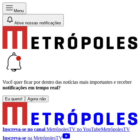
Menu
Ative nossas notificações
Você quer ficar por dentro das notícias mais importantes e receber
notificações em tempo real?
Eu quero!
Agora não
Inscreva-se no canal
MetrópolesTV no
YouTube
MetrópolesTV
Inscreva-se
na MetrópolesTV