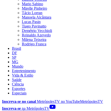
Mario Sabino
Mirelle Pinheiro
Tácio Lorran
Manoela Alcântara
Lucas Pasin
Tiago Pavinatto
Demétrio Vecchioli
Reinaldo Azevedo
Milena Teixeira
Rodrigo França
Brasil
DF
SP
MG
Mundo
Entretenimento
Vida & Estilo
Saúde
Ciência
Esportes
Especiais
Inscreva-se no canal
MetrópolesTV no
YouTube
MetrópolesTV
Inscreva-se
na MetrópolesTV