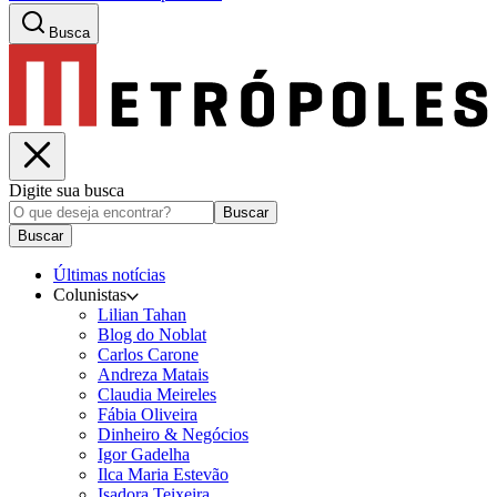
Busca
Digite sua busca
Buscar
Buscar
Últimas notícias
Colunistas
Lilian Tahan
Blog do Noblat
Carlos Carone
Andreza Matais
Claudia Meireles
Fábia Oliveira
Dinheiro & Negócios
Igor Gadelha
Ilca Maria Estevão
Isadora Teixeira