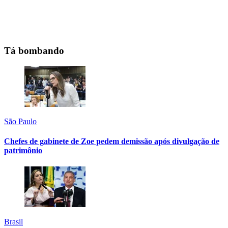
Tá bombando
São Paulo
Chefes de gabinete de Zoe pedem demissão após divulgação de
patrimônio
Brasil