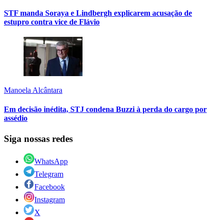
STF manda Soraya e Lindbergh explicarem acusação de
estupro contra vice de Flávio
Manoela Alcântara
Em decisão inédita, STJ condena Buzzi à perda do cargo por
assédio
Siga nossas redes
WhatsApp
Telegram
Facebook
Instagram
X