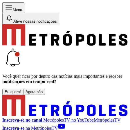
Menu
Ative nossas notificações
Você quer ficar por dentro das notícias mais importantes e receber
notificações em tempo real?
Eu quero!
Agora não
Inscreva-se no canal
MetrópolesTV no
YouTube
MetrópolesTV
Inscreva-se
na MetrópolesTV