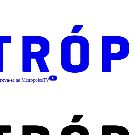
reva-se
na MetrópolesTV