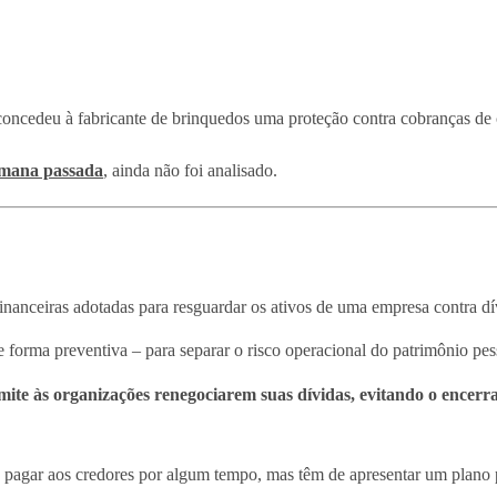
oncedeu à fabricante de brinquedos uma proteção contra cobranças de 
semana passada
, ainda não foi analisado.
financeiras adotadas para resguardar os ativos de uma empresa contra dív
e forma preventiva – para separar o risco operacional do patrimônio pess
mite às organizações renegociarem suas dívidas, evitando o encerr
 pagar aos credores por algum tempo, mas têm de apresentar um plano p