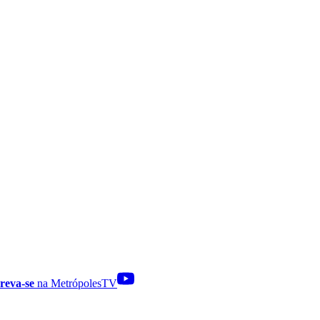
reva-se
na MetrópolesTV