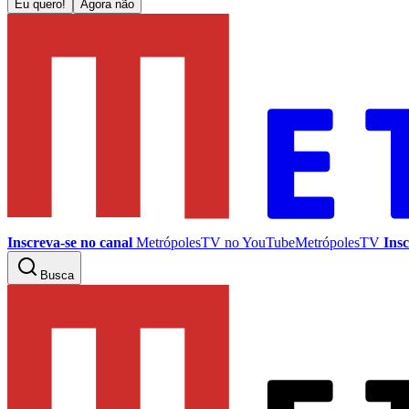
Eu quero!
Agora não
Inscreva-se no canal
MetrópolesTV no
YouTube
MetrópolesTV
Insc
Busca