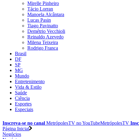
Mirelle Pinheiro
Tácio Lorran
Manoela Alcântara
Lucas Pasin
Tiago Pavinatto
Demétrio Vecchioli
Reinaldo Azevedo
Milena Teixeira
Rodrigo França
Brasil
DF
SP
MG
Mundo
Entretenimento
Vida & Estilo
Saúde
Ciência
Esportes
Especiais
Inscreva-se no canal
MetrópolesTV no
YouTube
MetrópolesTV
Insc
Página Inicial
Negócios