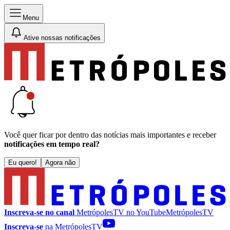
Menu
Ative nossas notificações
Você quer ficar por dentro das notícias mais importantes e receber
notificações em tempo real?
Eu quero!
Agora não
Inscreva-se no canal
MetrópolesTV no
YouTube
MetrópolesTV
Inscreva-se
na MetrópolesTV