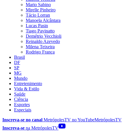
Mario Sabino
Mirelle Pinheiro
Tácio Lorran
Manoela Alcântara
Lucas Pasin
Tiago Pavinatto
Demétrio Vecchioli
Reinaldo Azevedo
Milena Teixeira
Rodrigo França
Brasil
DF
SP
MG
Mundo
Entretenimento
Vida & Estilo
Saúde
Ciência
Esportes
Especiais
Inscreva-se no canal
MetrópolesTV no
YouTube
MetrópolesTV
Inscreva-se
na MetrópolesTV