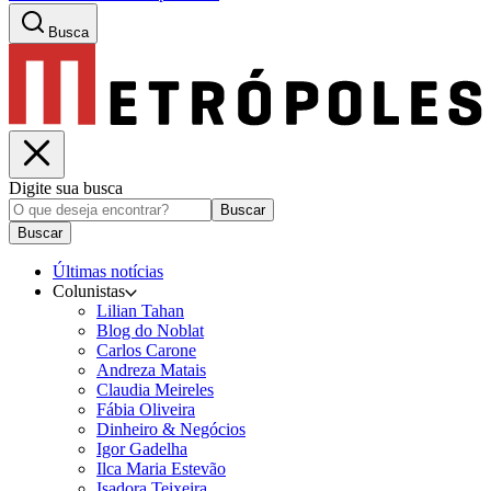
Busca
Digite sua busca
Buscar
Buscar
Últimas notícias
Colunistas
Lilian Tahan
Blog do Noblat
Carlos Carone
Andreza Matais
Claudia Meireles
Fábia Oliveira
Dinheiro & Negócios
Igor Gadelha
Ilca Maria Estevão
Isadora Teixeira