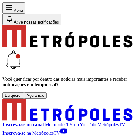
Menu
Ative nossas notificações
Você quer ficar por dentro das notícias mais importantes e receber
notificações em tempo real?
Eu quero!
Agora não
Inscreva-se no canal
MetrópolesTV no
YouTube
MetrópolesTV
Inscreva-se
na MetrópolesTV