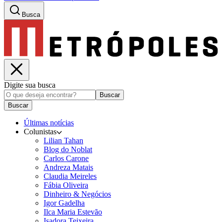
Busca
Digite sua busca
Buscar
Buscar
Últimas notícias
Colunistas
Lilian Tahan
Blog do Noblat
Carlos Carone
Andreza Matais
Claudia Meireles
Fábia Oliveira
Dinheiro & Negócios
Igor Gadelha
Ilca Maria Estevão
Isadora Teixeira