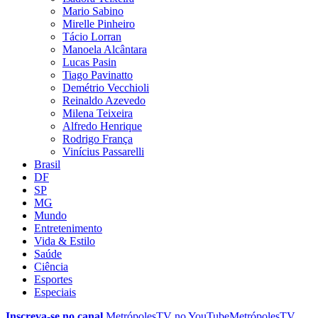
Mario Sabino
Mirelle Pinheiro
Tácio Lorran
Manoela Alcântara
Lucas Pasin
Tiago Pavinatto
Demétrio Vecchioli
Reinaldo Azevedo
Milena Teixeira
Alfredo Henrique
Rodrigo França
Vinícius Passarelli
Brasil
DF
SP
MG
Mundo
Entretenimento
Vida & Estilo
Saúde
Ciência
Esportes
Especiais
Inscreva-se no canal
MetrópolesTV no
YouTube
MetrópolesTV