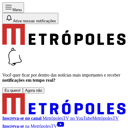
Menu
Ative nossas notificações
Você quer ficar por dentro das notícias mais importantes e receber
notificações em tempo real?
Eu quero!
Agora não
Inscreva-se no canal
MetrópolesTV no
YouTube
MetrópolesTV
Inscreva-se
na MetrópolesTV