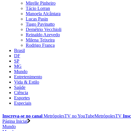
Mirelle Pinheiro
Tácio Lorran
Manoela Alcântara
Lucas Pasin
Tiago Pavinatto
Demétrio Vecchioli
Reinaldo Azevedo
Milena Teixeira
Rodrigo França
Brasil
DF
SP
MG
Mundo
Entretenimento
Vida & Estilo
Saúde
Ciência
Esportes
Especiais
Inscreva-se no canal
MetrópolesTV no
YouTube
MetrópolesTV
Insc
Página Inicial
Mundo