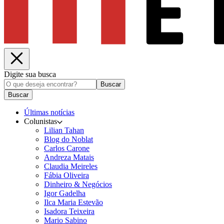
Digite sua busca
Buscar
Buscar
Últimas notícias
Colunistas
Lilian Tahan
Blog do Noblat
Carlos Carone
Andreza Matais
Claudia Meireles
Fábia Oliveira
Dinheiro & Negócios
Igor Gadelha
Ilca Maria Estevão
Isadora Teixeira
Mario Sabino