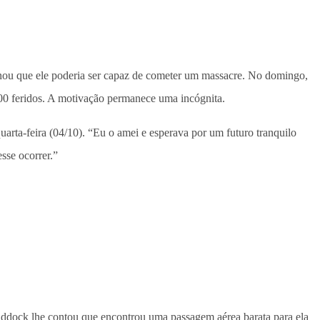
inou que ele poderia ser capaz de cometer um massacre. No domingo,
00 feridos. A motivação permanece uma incógnita.
ta-feira (04/10). “Eu o amei e esperava por um futuro tranquilo
sse ocorrer.”
Paddock lhe contou que encontrou uma passagem aérea barata para ela