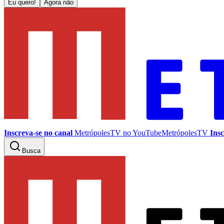
Eu quero!
Agora não
Inscreva-se no canal
MetrópolesTV no
YouTube
MetrópolesTV
Insc
Busca