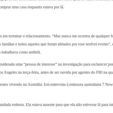
 comprar uma casa enquanto estava por lá.
 em terminar o relacionamento. “Mas nunca me ocorreu de qualquer form
as famílias e todos aqueles que foram afetados por esse terrível event
trabalhava como anfitriã.
siderada uma “pessoa de interesse” na investigação para esclarecer por
s Angeles na terça-feira, antes de ser ouvida por agentes do FBI na qua
arentes vivendo na Austrália. Em entrevista à emissora australiana 7 N
dada embora. Ela estava ausente para que ela não estivesse lá para inte