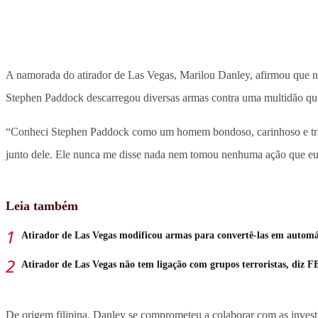
A namorada do atirador de Las Vegas, Marilou Danley, afirmou que nã
Stephen Paddock descarregou diversas armas contra uma multidão qu
“Conheci Stephen Paddock como um homem bondoso, carinhoso e tranq
junto dele. Ele nunca me disse nada nem tomou nenhuma ação que eu 
Leia também
Atirador de Las Vegas modificou armas para convertê-las em automá
Atirador de Las Vegas não tem ligação com grupos terroristas, diz F
De origem filipina, Danley se comprometeu a colaborar com as invest