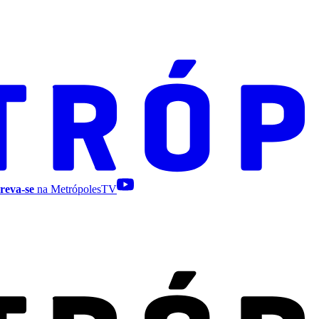
reva-se
na MetrópolesTV