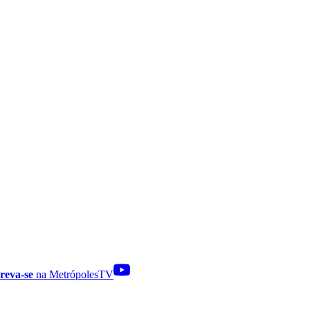
reva-se
na MetrópolesTV