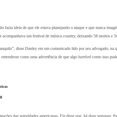
o fazia ideia de que ele estava planejando o ataque e que nunca imag
e acompanhava um festival de música country, deixando 58 mortos e 5
uilo”, disse Danley em um comunicado lido por seu advogado, na quar
entendesse como uma advertência de que algo horrível como isso pude
ticas
BI
igações das autoridades americanas. Ela disse que, há duas semanas, 