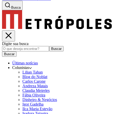
Busca
Digite sua busca
Buscar
Buscar
Últimas notícias
Colunistas
Lilian Tahan
Blog do Noblat
Carlos Carone
Andreza Matais
Claudia Meireles
Fábia Oliveira
Dinheiro & Negócios
Igor Gadelha
Ilca Maria Estevão
Isadora Teixeira