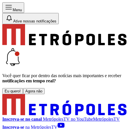
Menu
Ative nossas notificações
Você quer ficar por dentro das notícias mais importantes e receber
notificações em tempo real?
Eu quero!
Agora não
Inscreva-se no canal
MetrópolesTV no
YouTube
MetrópolesTV
Inscreva-se
na MetrópolesTV