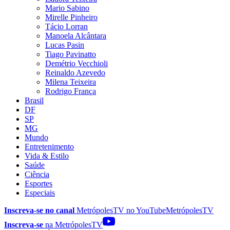
Mario Sabino
Mirelle Pinheiro
Tácio Lorran
Manoela Alcântara
Lucas Pasin
Tiago Pavinatto
Demétrio Vecchioli
Reinaldo Azevedo
Milena Teixeira
Rodrigo França
Brasil
DF
SP
MG
Mundo
Entretenimento
Vida & Estilo
Saúde
Ciência
Esportes
Especiais
Inscreva-se no canal
MetrópolesTV no
YouTube
MetrópolesTV
Inscreva-se
na MetrópolesTV