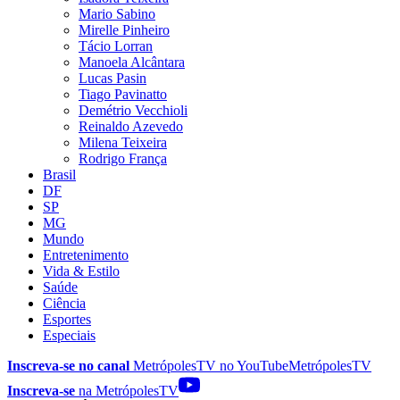
Mario Sabino
Mirelle Pinheiro
Tácio Lorran
Manoela Alcântara
Lucas Pasin
Tiago Pavinatto
Demétrio Vecchioli
Reinaldo Azevedo
Milena Teixeira
Rodrigo França
Brasil
DF
SP
MG
Mundo
Entretenimento
Vida & Estilo
Saúde
Ciência
Esportes
Especiais
Inscreva-se no canal
MetrópolesTV no
YouTube
MetrópolesTV
Inscreva-se
na MetrópolesTV