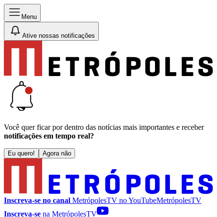
Menu
Ative nossas notificações
Você quer ficar por dentro das notícias mais importantes e receber
notificações em tempo real?
Eu quero!
Agora não
Inscreva-se no canal
MetrópolesTV no
YouTube
MetrópolesTV
Inscreva-se
na MetrópolesTV