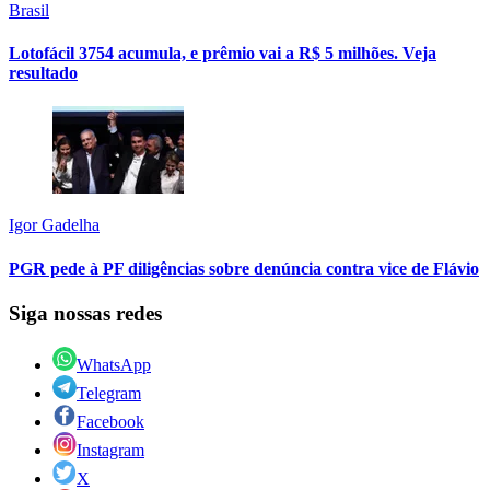
Brasil
Lotofácil 3754 acumula, e prêmio vai a R$ 5 milhões. Veja
resultado
Igor Gadelha
PGR pede à PF diligências sobre denúncia contra vice de Flávio
Siga nossas redes
WhatsApp
Telegram
Facebook
Instagram
X