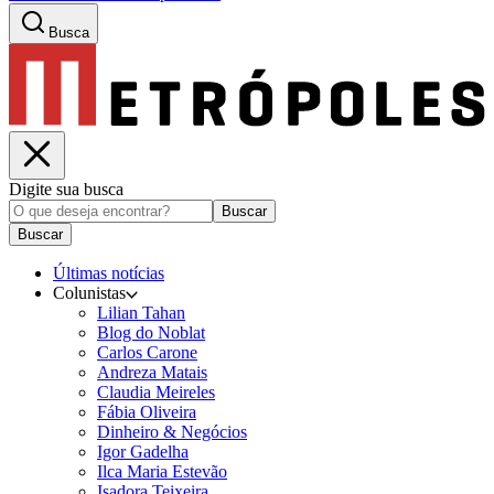
Busca
Digite sua busca
Buscar
Buscar
Últimas notícias
Colunistas
Lilian Tahan
Blog do Noblat
Carlos Carone
Andreza Matais
Claudia Meireles
Fábia Oliveira
Dinheiro & Negócios
Igor Gadelha
Ilca Maria Estevão
Isadora Teixeira