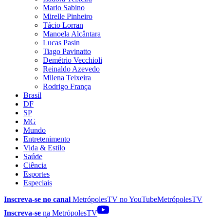
Mario Sabino
Mirelle Pinheiro
Tácio Lorran
Manoela Alcântara
Lucas Pasin
Tiago Pavinatto
Demétrio Vecchioli
Reinaldo Azevedo
Milena Teixeira
Rodrigo França
Brasil
DF
SP
MG
Mundo
Entretenimento
Vida & Estilo
Saúde
Ciência
Esportes
Especiais
Inscreva-se no canal
MetrópolesTV no
YouTube
MetrópolesTV
Inscreva-se
na MetrópolesTV