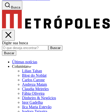
Busca
Digite sua busca
Buscar
Buscar
Últimas notícias
Colunistas
Lilian Tahan
Blog do Noblat
Carlos Carone
Andreza Matais
Claudia Meireles
Fábia Oliveira
Dinheiro & Negócios
Igor Gadelha
Ilca Maria Estevão
Isadora Teixeira