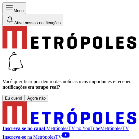
Menu
Ative nossas notificações
Você quer ficar por dentro das notícias mais importantes e receber
notificações em tempo real?
Eu quero!
Agora não
Inscreva-se no canal
MetrópolesTV no
YouTube
MetrópolesTV
Inscreva-se
na MetrópolesTV