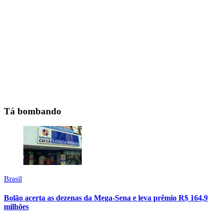
Tá bombando
Brasil
Bolão acerta as dezenas da Mega-Sena e leva prêmio R$ 164,9
milhões