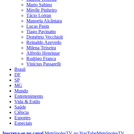
Mario Sabino
Mirelle Pinheiro
Tácio Lorran
Manoela Alcântara
Lucas Pasin
Tiago Pavinatto
Demétrio Vecchioli
Reinaldo Azevedo
Milena Teixeira
Alfredo Henrique
Rodrigo França
Vinícius Passarelli
Brasil
DF
SP
MG
Mundo
Entretenimento
Vida & Estilo
Saúde
Ciência
Esportes
Especiais
Inscreva-se no canal
MetrópolesTV no
YouTube
MetrópolesTV