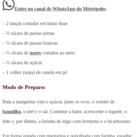
Entre no canal de WhatsApp
do
Metrópoles
– 2 maçãs cortadas em fatias finas
– ½ xícara de passas pretas
– ½ xícara de passas brancas
– ½ xícara de
nozes
cortados ao meio
– ½ xícara de açúcar
– 1 colher (sopa) de canela em pó
Modo de Preparo:
Bata a margarina com o açúcar, junte os ovos, o extrato de
baunilha
, o mel e o sal. Continue a bater, acrescente o iogurte, o
leite e, por último, a farinha de trigo com fermento e o bicarbonato.
Em forma untada com margarina e polvilhada com farinha, espalhe