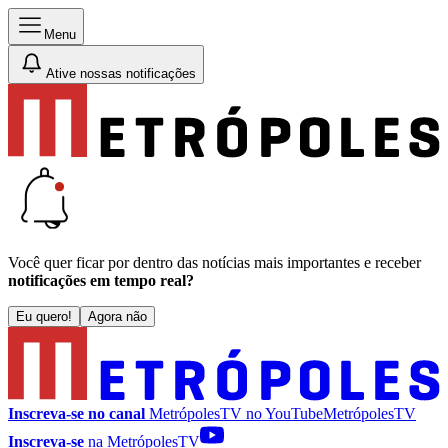
Menu
Ative nossas notificações
Você quer ficar por dentro das notícias mais importantes e receber
notificações em tempo real?
Eu quero!
Agora não
Inscreva-se no canal
MetrópolesTV no
YouTube
MetrópolesTV
Inscreva-se
na MetrópolesTV