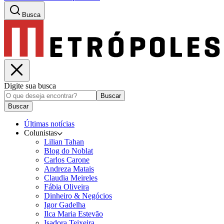
Busca
Digite sua busca
Buscar
Buscar
Últimas notícias
Colunistas
Lilian Tahan
Blog do Noblat
Carlos Carone
Andreza Matais
Claudia Meireles
Fábia Oliveira
Dinheiro & Negócios
Igor Gadelha
Ilca Maria Estevão
Isadora Teixeira