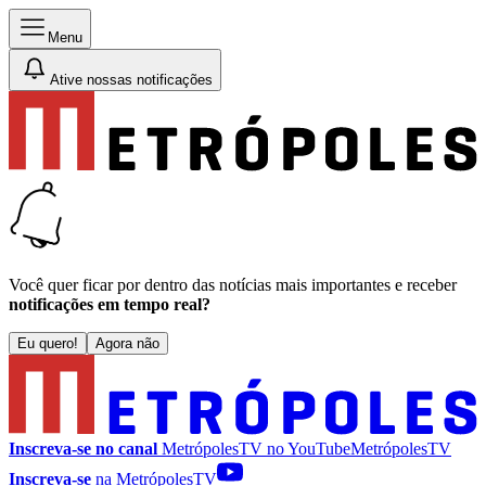
Menu
Ative nossas notificações
Você quer ficar por dentro das notícias mais importantes e receber
notificações em tempo real?
Eu quero!
Agora não
Inscreva-se no canal
MetrópolesTV no
YouTube
MetrópolesTV
Inscreva-se
na MetrópolesTV