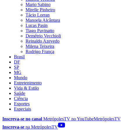
Mario Sabino
Mirelle Pinheiro
Tácio Lorran
Manoela Alcântara
Lucas Pasin
Tiago Pavinatto
Demétrio Vecchioli
Reinaldo Azevedo
Milena Teixeira
Rodrigo França
Brasil
DF
SP
MG
Mundo
Entretenimento
Vida & Estilo
Saúde
Ciência
Esportes
Especiais
Inscreva-se no canal
MetrópolesTV no
YouTube
MetrópolesTV
Inscreva-se
na MetrópolesTV