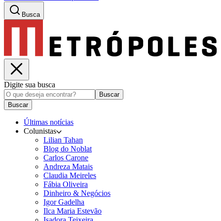
Busca
Digite sua busca
Buscar
Buscar
Últimas notícias
Colunistas
Lilian Tahan
Blog do Noblat
Carlos Carone
Andreza Matais
Claudia Meireles
Fábia Oliveira
Dinheiro & Negócios
Igor Gadelha
Ilca Maria Estevão
Isadora Teixeira