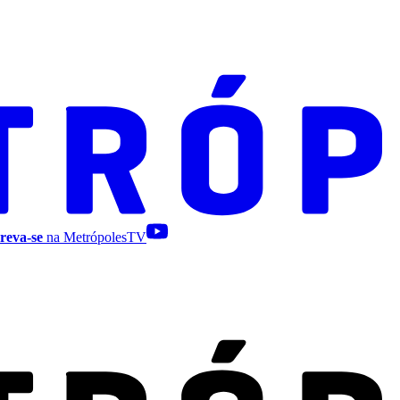
reva-se
na MetrópolesTV