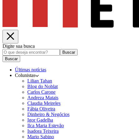
Digite sua busca
Buscar
Buscar
Últimas notícias
Colunistas
Lilian Tahan
Blog do Noblat
Carlos Carone
Andreza Matais
Claudia Meireles
Fábia Oliveira
Dinheiro & Negócios
Igor Gadelha
Ilca Maria Estevão
Isadora Teixeira
Mario Sabino