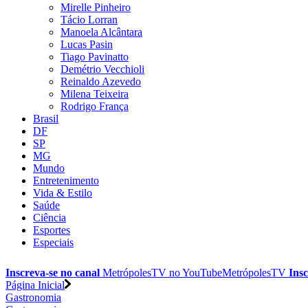
Mirelle Pinheiro
Tácio Lorran
Manoela Alcântara
Lucas Pasin
Tiago Pavinatto
Demétrio Vecchioli
Reinaldo Azevedo
Milena Teixeira
Rodrigo França
Brasil
DF
SP
MG
Mundo
Entretenimento
Vida & Estilo
Saúde
Ciência
Esportes
Especiais
Inscreva-se no canal
MetrópolesTV no
YouTube
MetrópolesTV
Insc
Página Inicial
Gastronomia