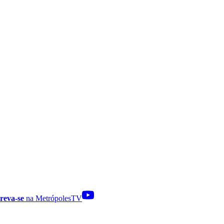
reva-se
na MetrópolesTV