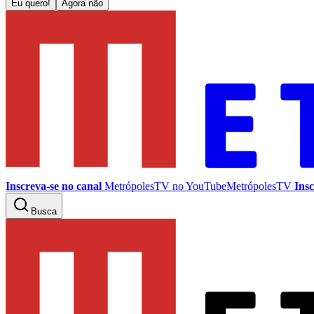
Eu quero!
Agora não
Inscreva-se no canal
MetrópolesTV no
YouTube
MetrópolesTV
Insc
Busca