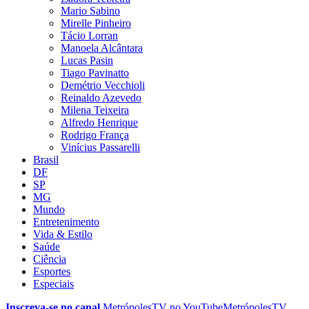
Mario Sabino
Mirelle Pinheiro
Tácio Lorran
Manoela Alcântara
Lucas Pasin
Tiago Pavinatto
Demétrio Vecchioli
Reinaldo Azevedo
Milena Teixeira
Alfredo Henrique
Rodrigo França
Vinícius Passarelli
Brasil
DF
SP
MG
Mundo
Entretenimento
Vida & Estilo
Saúde
Ciência
Esportes
Especiais
Inscreva-se no canal
MetrópolesTV no
YouTube
MetrópolesTV