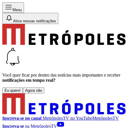
Menu
Ative nossas notificações
Você quer ficar por dentro das notícias mais importantes e receber
notificações em tempo real?
Eu quero!
Agora não
Inscreva-se no canal
MetrópolesTV no
YouTube
MetrópolesTV
Inscreva-se
na MetrópolesTV