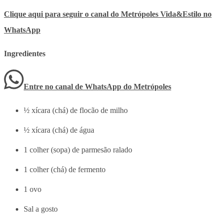
Clique aqui para seguir o canal do Metrópoles Vida&Estilo no
WhatsApp
Ingredientes
Entre no canal de WhatsApp
do
Metrópoles
½ xícara (chá) de flocão de milho
½ xícara (chá) de água
1 colher (sopa) de parmesão ralado
1 colher (chá) de fermento
1 ovo
Sal a gosto