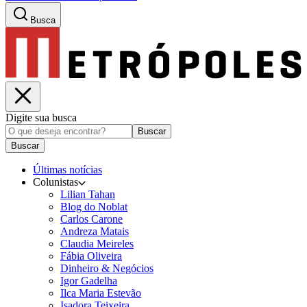
Busca
Digite sua busca
Buscar
Buscar
Últimas notícias
Colunistas
Lilian Tahan
Blog do Noblat
Carlos Carone
Andreza Matais
Claudia Meireles
Fábia Oliveira
Dinheiro & Negócios
Igor Gadelha
Ilca Maria Estevão
Isadora Teixeira