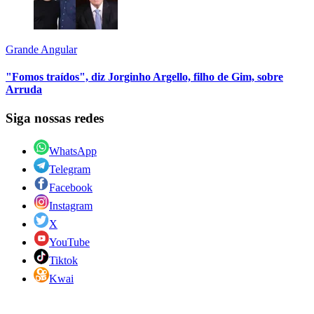
Grande Angular
"Fomos traídos", diz Jorginho Argello, filho de Gim, sobre
Arruda
Siga nossas redes
WhatsApp
Telegram
Facebook
Instagram
X
YouTube
Tiktok
Kwai