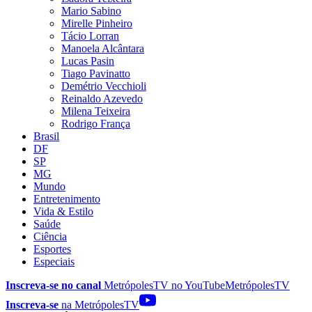
Mario Sabino
Mirelle Pinheiro
Tácio Lorran
Manoela Alcântara
Lucas Pasin
Tiago Pavinatto
Demétrio Vecchioli
Reinaldo Azevedo
Milena Teixeira
Rodrigo França
Brasil
DF
SP
MG
Mundo
Entretenimento
Vida & Estilo
Saúde
Ciência
Esportes
Especiais
Inscreva-se no canal
MetrópolesTV no
YouTube
MetrópolesTV
Inscreva-se
na MetrópolesTV