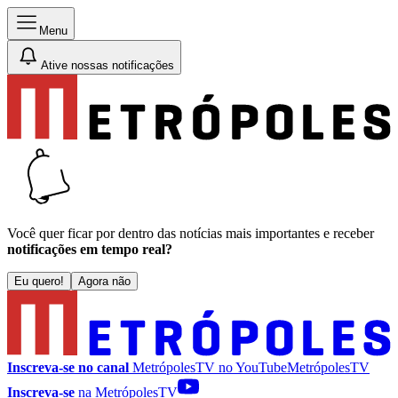
Menu
Ative nossas notificações
Você quer ficar por dentro das notícias mais importantes e receber
notificações em tempo real?
Eu quero!
Agora não
Inscreva-se no canal
MetrópolesTV no
YouTube
MetrópolesTV
Inscreva-se
na MetrópolesTV