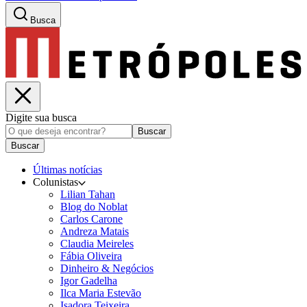
Busca
Digite sua busca
Buscar
Buscar
Últimas notícias
Colunistas
Lilian Tahan
Blog do Noblat
Carlos Carone
Andreza Matais
Claudia Meireles
Fábia Oliveira
Dinheiro & Negócios
Igor Gadelha
Ilca Maria Estevão
Isadora Teixeira