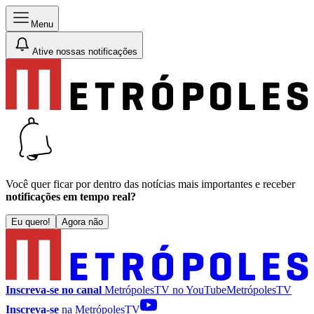
Menu
Ative nossas notificações
Você quer ficar por dentro das notícias mais importantes e receber
notificações em tempo real?
Eu quero!
Agora não
Inscreva-se no canal
MetrópolesTV no
YouTube
MetrópolesTV
Inscreva-se
na MetrópolesTV