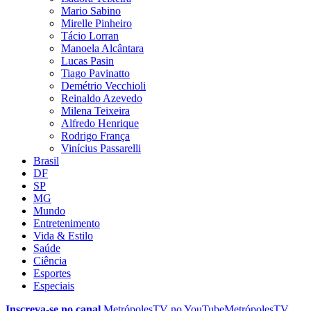
Mario Sabino
Mirelle Pinheiro
Tácio Lorran
Manoela Alcântara
Lucas Pasin
Tiago Pavinatto
Demétrio Vecchioli
Reinaldo Azevedo
Milena Teixeira
Alfredo Henrique
Rodrigo França
Vinícius Passarelli
Brasil
DF
SP
MG
Mundo
Entretenimento
Vida & Estilo
Saúde
Ciência
Esportes
Especiais
Inscreva-se no canal
MetrópolesTV no
YouTube
MetrópolesTV