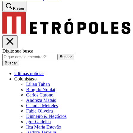
Busca
Digite sua busca
Buscar
Buscar
Últimas notícias
Colunistas
Lilian Tahan
Blog do Noblat
Carlos Carone
Andreza Matais
Claudia Meireles
Fábia Oliveira
Dinheiro & Negócios
Igor Gadelha
Ilca Maria Estevão
Isadora Teixeira