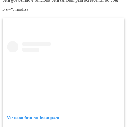
bem gostosinho e funciona bem também para acrescentar ao
cold
brew
“, finaliza.
Ver essa foto no Instagram