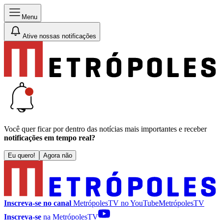
Menu
Ative nossas notificações
Você quer ficar por dentro das notícias mais importantes e receber
notificações em tempo real?
Eu quero!
Agora não
Inscreva-se no canal
MetrópolesTV no
YouTube
MetrópolesTV
Inscreva-se
na MetrópolesTV