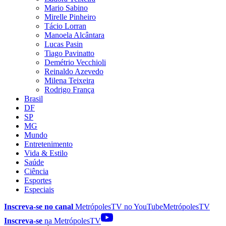
Mario Sabino
Mirelle Pinheiro
Tácio Lorran
Manoela Alcântara
Lucas Pasin
Tiago Pavinatto
Demétrio Vecchioli
Reinaldo Azevedo
Milena Teixeira
Rodrigo França
Brasil
DF
SP
MG
Mundo
Entretenimento
Vida & Estilo
Saúde
Ciência
Esportes
Especiais
Inscreva-se no canal
MetrópolesTV no
YouTube
MetrópolesTV
Inscreva-se
na MetrópolesTV