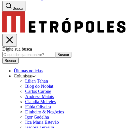
Busca
Digite sua busca
Buscar
Buscar
Últimas notícias
Colunistas
Lilian Tahan
Blog do Noblat
Carlos Carone
Andreza Matais
Claudia Meireles
Fábia Oliveira
Dinheiro & Negócios
Igor Gadelha
Ilca Maria Estevão
Isadora Teixeira