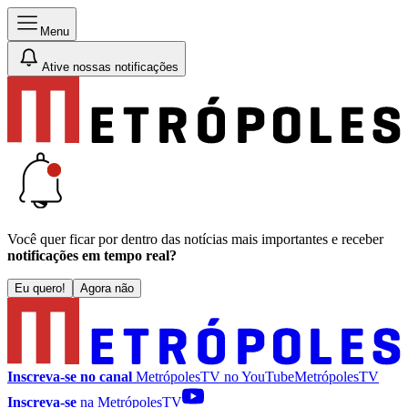
Menu
Ative nossas notificações
Você quer ficar por dentro das notícias mais importantes e receber
notificações em tempo real?
Eu quero!
Agora não
Inscreva-se no canal
MetrópolesTV no
YouTube
MetrópolesTV
Inscreva-se
na MetrópolesTV