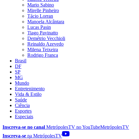
Mario Sabino
Mirelle Pinheiro
Tácio Lorran
Manoela Alcântara
Lucas Pasin
Tiago Pavinatto
Demétrio Vecchioli
Reinaldo Azevedo
Milena Teixeira
Rodrigo França
Brasil
DF
SP
MG
Mundo
Entretenimento
Vida & Estilo
Saúde
Ciência
Esportes
Especiais
Inscreva-se no canal
MetrópolesTV no
YouTube
MetrópolesTV
Inscreva-se
na MetrópolesTV