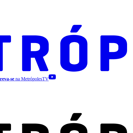
reva-se
na MetrópolesTV