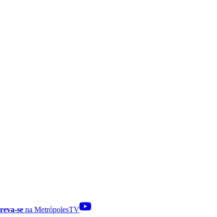
reva-se
na MetrópolesTV