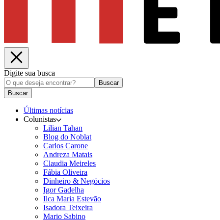
Digite sua busca
Buscar
Buscar
Últimas notícias
Colunistas
Lilian Tahan
Blog do Noblat
Carlos Carone
Andreza Matais
Claudia Meireles
Fábia Oliveira
Dinheiro & Negócios
Igor Gadelha
Ilca Maria Estevão
Isadora Teixeira
Mario Sabino