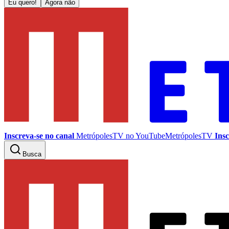
Eu quero!
Agora não
Inscreva-se no canal
MetrópolesTV no
YouTube
MetrópolesTV
Insc
Busca