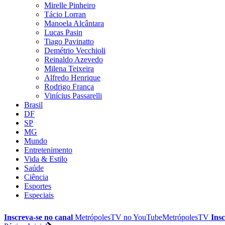
Mirelle Pinheiro
Tácio Lorran
Manoela Alcântara
Lucas Pasin
Tiago Pavinatto
Demétrio Vecchioli
Reinaldo Azevedo
Milena Teixeira
Alfredo Henrique
Rodrigo França
Vinícius Passarelli
Brasil
DF
SP
MG
Mundo
Entretenimento
Vida & Estilo
Saúde
Ciência
Esportes
Especiais
Inscreva-se no canal
MetrópolesTV no
YouTube
MetrópolesTV
Insc